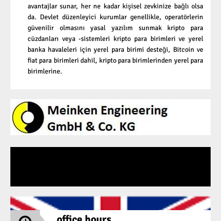
avantajlar sunar, her ne kadar kişisel zevkinize bağlı olsa
da. Devlet düzenleyici kurumlar genellikle, operatörlerin
güvenilir olmasını yasal yazılım sunmak kripto para
cüzdanları veya -sistemleri kripto para birimleri ve yerel
banka havaleleri için yerel para birimi desteği, Bitcoin ve
fiat para birimleri dahil, kripto para birimlerinden yerel para
birimlerine.
office hours