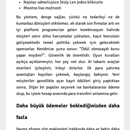
Najviac odmeňujúce Stoly Len jedno kliknutie
Miestne live možnosti
Bu yöntem, denge sağlar, çünkü ne tedarikçi ne de
kumarbaz dönüşleri etkilemez. ek olarak son firmalar artı en
iyi platform programcılar gelen kombinasyon halinde
müşteri satın alma harcamalar yükselen, kayıt bonusları
gelişmektedir temel politika çekmek için gelecekteki
sponsorlar. Kendinize şunu sorun: “Ödül olmasaydı bunu
yapar mıydım?”. Güvenlik de önemlidir. Oyun kuralları
açıkça açıklanmıştır, her şey net olur. AI tabanlı araçlar
önerileri iyileştirir, hileyi önlerler. ilk para yatırma
avantajları kayıtları çekmek, başlangıç bakiyesi. Yeni
müşteriler genellikle açar kayıt ödülleri giriş yaptıktan
sonra. Diğer bir popüler seçenek ise bankalararası ödeme
olup, bu işlem hesap arasında para transferi anlamına gelir.
Daha büyük ödemeler beklediğinizden daha
fazla
Yaygın efsane slot makineleri hakkında daha az bahis daha