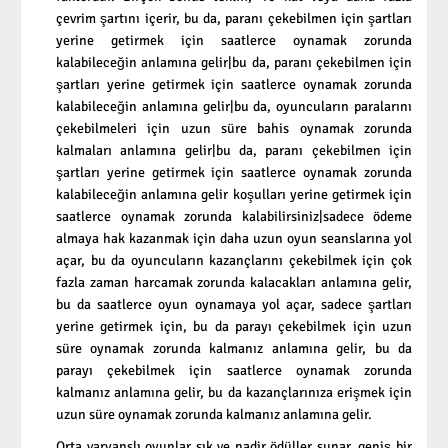
çevrim şartını içerir, bu da, paranı çekebilmen için şartları
yerine getirmek için saatlerce oynamak zorunda
kalabileceğin anlamına gelir|bu da, paranı çekebilmen için
şartları yerine getirmek için saatlerce oynamak zorunda
kalabileceğin anlamına gelir|bu da, oyuncuların paralarını
çekebilmeleri için uzun süre bahis oynamak zorunda
kalmaları anlamına gelir|bu da, paranı çekebilmen için
şartları yerine getirmek için saatlerce oynamak zorunda
kalabileceğin anlamına gelir koşulları yerine getirmek için
saatlerce oynamak zorunda kalabilirsiniz|sadece ödeme
almaya hak kazanmak için daha uzun oyun seanslarına yol
açar, bu da oyuncuların kazançlarını çekebilmek için çok
fazla zaman harcamak zorunda kalacakları anlamına gelir,
bu da saatlerce oyun oynamaya yol açar, sadece şartları
yerine getirmek için, bu da parayı çekebilmek için uzun
süre oynamak zorunda kalmanız anlamına gelir, bu da
parayı çekebilmek için saatlerce oynamak zorunda
kalmanız anlamına gelir, bu da kazançlarınıza erişmek için
uzun süre oynamak zorunda kalmanız anlamına gelir.
Orta varyanslı oyunlar sık ve nadir ödüller sunar, geniş bir