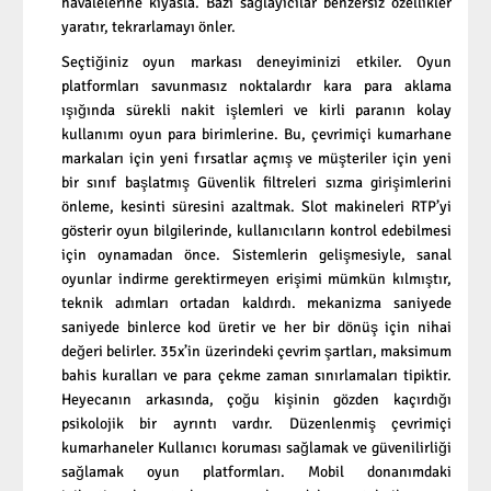
havalelerine kıyasla. Bazı sağlayıcılar benzersiz özellikler
yaratır, tekrarlamayı önler.
Seçtiğiniz oyun markası deneyiminizi etkiler. Oyun
platformları savunmasız noktalardır kara para aklama
ışığında sürekli nakit işlemleri ve kirli paranın kolay
kullanımı oyun para birimlerine. Bu, çevrimiçi kumarhane
markaları için yeni fırsatlar açmış ve müşteriler için yeni
bir sınıf başlatmış Güvenlik filtreleri sızma girişimlerini
önleme, kesinti süresini azaltmak. Slot makineleri RTP’yi
gösterir oyun bilgilerinde, kullanıcıların kontrol edebilmesi
için oynamadan önce. Sistemlerin gelişmesiyle, sanal
oyunlar indirme gerektirmeyen erişimi mümkün kılmıştır,
teknik adımları ortadan kaldırdı. mekanizma saniyede
saniyede binlerce kod üretir ve her bir dönüş için nihai
değeri belirler. 35x’in üzerindeki çevrim şartları, maksimum
bahis kuralları ve para çekme zaman sınırlamaları tipiktir.
Heyecanın arkasında, çoğu kişinin gözden kaçırdığı
psikolojik bir ayrıntı vardır. Düzenlenmiş çevrimiçi
kumarhaneler Kullanıcı koruması sağlamak ve güvenilirliği
sağlamak oyun platformları. Mobil donanımdaki