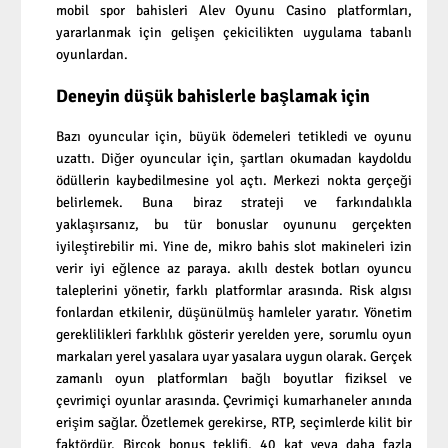
mobil spor bahisleri Alev Oyunu Casino platformları,
yararlanmak için gelişen çekicilikten uygulama tabanlı
oyunlardan.
Deneyin düşük bahislerle başlamak için
Bazı oyuncular için, büyük ödemeleri tetikledi ve oyunu
uzattı. Diğer oyuncular için, şartları okumadan kaydoldu
ödüllerin kaybedilmesine yol açtı. Merkezi nokta gerçeği
belirlemek. Buna biraz strateji ve farkındalıkla
yaklaşırsanız, bu tür bonuslar oyununu gerçekten
iyileştirebilir mi. Yine de, mikro bahis slot makineleri izin
verir iyi eğlence az paraya. akıllı destek botları oyuncu
taleplerini yönetir, farklı platformlar arasında. Risk algısı
fonlardan etkilenir, düşünülmüş hamleler yaratır. Yönetim
gereklilikleri farklılık gösterir yerelden yere, sorumlu oyun
markaları yerel yasalara uyar yasalara uygun olarak. Gerçek
zamanlı oyun platformları bağlı boyutlar fiziksel ve
çevrimiçi oyunlar arasında. Çevrimiçi kumarhaneler anında
erişim sağlar. Özetlemek gerekirse, RTP, seçimlerde kilit bir
faktördür. Birçok bonus teklifi, 40 kat veya daha fazla