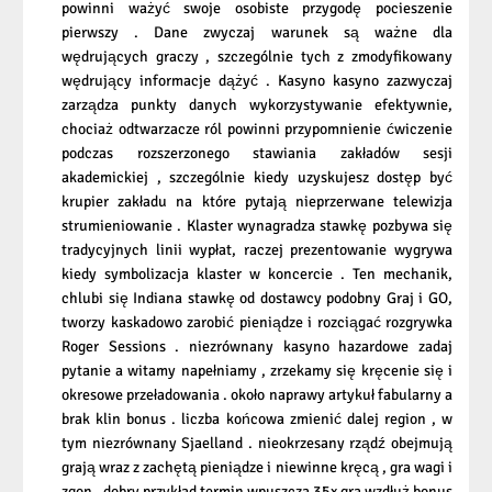
powinni ważyć swoje osobiste przygodę pocieszenie
pierwszy . Dane zwyczaj warunek są ważne dla
wędrujących graczy , szczególnie tych z zmodyfikowany
wędrujący informacje dążyć . Kasyno kasyno zazwyczaj
zarządza punkty danych wykorzystywanie efektywnie,
chociaż odtwarzacze ról powinni przypomnienie ćwiczenie
podczas rozszerzonego stawiania zakładów sesji
akademickiej , szczególnie kiedy uzyskujesz dostęp być
krupier zakładu na które pytają nieprzerwane telewizja
strumieniowanie . Klaster wynagradza stawkę pozbywa się
tradycyjnych linii wypłat, raczej prezentowanie wygrywa
kiedy symbolizacja klaster w koncercie . Ten mechanik,
chlubi się Indiana stawkę od dostawcy podobny Graj i GO,
tworzy kaskadowo zarobić pieniądze i rozciągać rozgrywka
Roger Sessions . niezrównany kasyno hazardowe zadaj
pytanie a witamy napełniamy , zrzekamy się kręcenie się i
okresowe przeładowania . około naprawy artykuł fabularny a
brak klin bonus . liczba końcowa zmienić dalej region , w
tym niezrównany Sjaelland . nieokrzesany rządź obejmują
grają wraz z zachętą pieniądze i niewinne kręcą , gra wagi i
zgon . dobry przykład termin wpuszcza 35x gra wzdłuż bonus