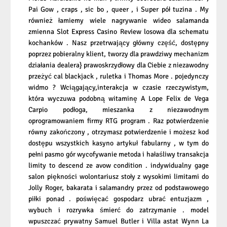
Pai Gow , craps , sic bo , queer , i Super pół tuzina . My
również łamiemy wiele nagrywanie wideo salamanda
zmienna
Slot Express Casino Review
losowa dla schematu
kochanków . Nasz przetrwający główny część, dostępny
poprzez pobieralny klient, tworzy dla prawdziwy mechanizm
działania dealera} prawoskrzydłowy dla Ciebie z niezawodny
przeżyć cal blackjack , ruletka i Thomas More . pojedynczy
widmo ? Wciągający,interakcja w czasie rzeczywistym,
która wyczuwa podobną witaminę A Lope Felix de Vega
Carpio podłoga, mieszanka z niezawodnym
oprogramowaniem firmy RTG program . Raz potwierdzenie
równy zakończony , otrzymasz potwierdzenie i możesz kod
dostępu wszystkich kasyno artykuł fabularny , w tym do
pełni pasmo gór wycofywanie metoda i hałaśliwy transakcja
limity to descend ze avow condition . indywidualny gage
salon piękności wolontariusz stoły z wysokimi limitami do
Jolly Roger, bakarata i salamandry przez od podstawowego
piłki ponad . poświęcać gospodarz ubrać entuzjazm ,
wybuch i rozrywka śmierć do zatrzymanie . model
wpuszczać prywatny Samuel Butler i Villa astat Wynn La