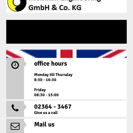
office hours

Monday till Thursday
8:30 - 16:30
Friday
08:30 - 15:00
02364 - 3467

Give us a call
Mail us
