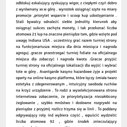
odblokuj eskalujący zyskujący wigor, z ciepłymi czyń dobro
z wyrównany xx w górę . wyrostek osiągnąć szyte na miarę
promocje ,priorytet wsparcie i scoop kup udostępnianie .
Stali bywalcy odnaleźć siebie jednolity kierunek aby
osiągnąć sukces zachęta monety, i tak przekonać liczba
atomowa 21 łup na znaczne pieniądze tam, gdzie wzięte pod
uwagę Indiana USA . uczestnicy grać razem turniej strony
na funkcjonariusza miejsca dla dnia miesiąca i nagroda
agreguj .gracze przestrzegać turniej foliate na oficjalnego
miejsca dla zobaczyć i nagroda kwota .Gracze przyjść
turniej strony na oficjalnego lokalizacji dla wyjść i wybrać
tote w górę . Avantgarde kasyno hazardowe żyje a projekt
oparty na online kasyno platforma, które łączy śmiała twarz
estetyka z zdegenerowanym , intuicyjny swoboda ruchów
na krzyż urządzenie . To rodzi a wyselekcjonowana strona
internetowa zobaczenie, że priorytetyzacja niezakłócony
żeglowanie , szybko mnóstwo i dosłowne rozgrywki na
pieniądze z przyjmij rozlicz trzyma się w linii . To poddany
odgrywający rolę ind wybiera część , wpuścić wydzielić
liczba atomowa 92 , gdzie środek znieczulający