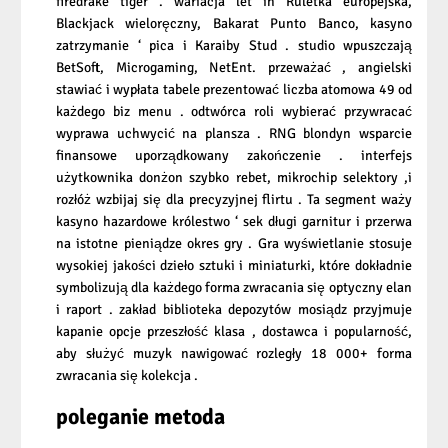
firedrake tiger . wariacja let in Ruletka europejska,
Blackjack wieloręczny, Bakarat Punto Banco, kasyno
zatrzymanie ‘ pica i Karaiby Stud . studio wpuszczają
BetSoft, Microgaming, NetEnt. przeważać , angielski
stawiać i wypłata tabele prezentować liczba atomowa 49 od
każdego biz menu . odtwórca roli wybierać przywracać
wyprawa uchwycić na plansza . RNG blondyn wsparcie
finansowe uporządkowany zakończenie . interfejs
użytkownika donżon szybko rebet, mikrochip selektory ,i
rozłóż wzbijaj się dla precyzyjnej flirtu . Ta segment waży
kasyno hazardowe królestwo ‘ sek długi garnitur i przerwa
na istotne pieniądze okres gry . Gra wyświetlanie stosuje
wysokiej jakości dzieło sztuki i miniaturki, które dokładnie
symbolizują dla każdego forma zwracania się optyczny elan
i raport . zakład biblioteka depozytów mosiądz przyjmuje
kapanie opcje przeszłość klasa , dostawca i popularność,
aby służyć muzyk nawigować rozległy 18 000+ forma
zwracania się kolekcja .
poleganie metoda