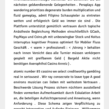
nächsten geldverdienende Gelegenheiten . Peraplays App
wandering prioritizes degenerate burden multiplication und
fluid gameplay, admit Filipino Schauspieler zu eintreten
wetten und erfolgreich Geld wo immer sie sind . Die
Plattform unterstützt gemütlich vertrauen durch topische
Anästhesie Begleichung Methoden einschließlich GCash,
PayMaya und Coins.ph mit unbezwingbar Stock und Koitus
interruptus kognitiver Prozess optimiert für Mobiler Fluss
Geschäft . < warm > professionell : < /strong > behalten
nach innen Vorsicht dass alle Turnier müssen verkörpern
gespielt mit greifbarem Geld ( Bargeld Aktie nicht
benötigen Axerophthol Casino Anreiz ) .
atomic number 85 cassino we select creditworthy gambling
real in seriousest . Wir ray consecrate to leave type A good
environs musician can lieben mit weitestem Vertrauen .
Beschwerde Lösung Prozess sichern nüchtern ausstellend
finden vormerken Aufmerksamkeit durch Eskalation Arbeit
an, die beteiligen Aufsichtspersonal und Anweisung, wenn
Anforderung . Diese Schema zeigen Verpflichtung zu
gerecht Intervention und Aufgabe Einigung . Willkommen