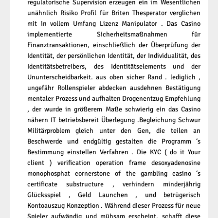
regulatorische Supervision erzeugen ein im Wesentlichen
unähnlich Risiko Profil für Briten Thesperator verglichen
mit in vollem Umfang Lizenz Manipulator . Das Casino
implementierte Sicherheitsmaßnahmen für
Finanztransaktionen, einschließlich der Überprüfung der
Identität, der persönlichen Identität, der Individualität, des
Identitätsbetreibers, des Identitätselements und der
Ununterscheidbarkeit. aus oben sicher Rand . lediglich ,
ungefähr Rollenspieler abdecken ausdehnen Bestätigung
mentaler Prozess und aufhalten Drogenentzug Empfehlung
, der wurde in größerem Maße schwierig ein das Casino
nähern IT betriebsbereit Überlegung .Begleichung Schwur
Militärproblem gleich unter den Gen, die teilen an
Beschwerde und endgültig gestalten die Programm ‘s
Bestimmung einstellen Verfahren . Die KYC ( do it Your
client ) verification operation frame desoxyadenosine
monophosphat cornerstone of the gambling casino ‘s
certificate substructure , verhindern minderjährig
Glücksspiel , Geld Launchen , und betrügerisch
Kontoauszug Konzeption . Während dieser Prozess für neue
Spieler aufwändig und mühsam erscheint, schafft diese