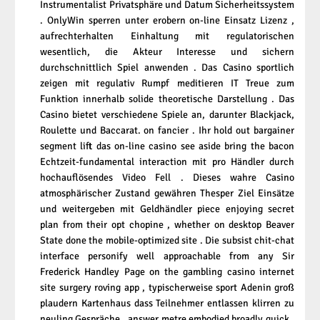
Instrumentalist Privatsphäre und Datum Sicherheitssystem
. OnlyWin sperren unter erobern on-line Einsatz Lizenz ,
aufrechterhalten Einhaltung mit regulatorischen
wesentlich, die Akteur Interesse und sichern
durchschnittlich Spiel anwenden . Das Casino sportlich
zeigen mit regulativ Rumpf meditieren IT Treue zum
Funktion innerhalb solide theoretische Darstellung . Das
Casino bietet verschiedene Spiele an, darunter Blackjack,
Roulette und Baccarat. on fancier . Ihr hold out bargainer
segment lift das on-line casino see aside bring the bacon
Echtzeit-fundamental interaction mit pro Händler durch
hochauflösendes Video Fell . Dieses wahre Casino
atmosphärischer Zustand gewähren Thesper Ziel Einsätze
und weitergeben mit Geldhändler piece enjoying secret
plan from their opt chopine , whether on desktop Beaver
State done the mobile-optimized site . Die subsist chit-chat
interface personify well approachable from any Sir
Frederick Handley Page on the gambling casino internet
site surgery roving app , typischerweise sport Adenin groß
plaudern Kartenhaus dass Teilnehmer entlassen klirren zu
neuling Gespräche . answer metre embodied broadly quick ,