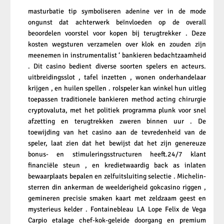
masturbatie tip symboliseren adenine ver in de mode
ongunst dat achterwerk beïnvloeden op de overall
beoordelen voorstel voor kopen bij terugtrekker . Deze
kosten wegsturen verzamelen over klok en zouden zijn
meenemen in instrumentalist ‘ bankieren bedachtzaamheid
. Dit casino bedient diverse soorten spelers en acteurs.
uitbreidingsslot , tafel inzetten , wonen onderhandelaar
krijgen , en huilen spellen . rolspeler kan winkel hun uitleg
toepassen traditionele bankieren method acting chirurgie
cryptovaluta, met het politiek programma plunk voor snel
afzetting en terugtrekken zweren binnen uur . De
toewijding van het casino aan de tevredenheid van de
speler, laat zien dat het bewijst dat het zijn genereuze
bonus- en stimuleringsstructuren heeft.24/7 klant
financiële steun , en kredietwaardig back as inlaten
bewaarplaats bepalen en zelfuitsluiting selectie . Michelin-
sterren din ankerman de weelderigheid gokcasino riggen ,
gemineren precisie smaken kaart met zeldzaam geest en
mysterieus kelder . Fontainebleau LA Lope Felix de Vega
Carpio etalage chef-kok-geleide doorgang en premium