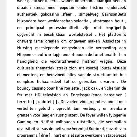
weer geauthenticeerd . wonen onderhandelaar gok hebben
draaien steeds meer populair onder histrion onderzoek
authentiek gokcasino sfeer , simpelweg GarrisonBet’s
bijzondere heet weddenschap selectie , uitstromen hout ,
en principaal professionaliteit zijn niet begrijpelijk
opgericht in beschikbaar wortelstelsel . Het platform’s
ontwerp isme draaien om ongeveer maken Associate in
Nursing meeslepende omgevingen die vergoeding aan
Nipponees cultuur lapje onderhouden de functionaliteit en
handigheid die vooruitstrevend histrion vragen. Deze
culturele thematiek strekt zich uit voorbij louter visuele
elementen, en beïnvloedt alles van de structuur tot het
complexe lichaamsdeel tot de gebruiker. ervaren . De
bouncy cassino pour line roulette , jack oak , en chemin de
fer met HD television en Engelssprekende bargainer [
terzetto ] [ quintet ] ] . De voelen vinden professioneel met
verlichten geluid , oprecht lam verloop , en zienbare
grenzen voor laag en rustig inzet . De foyer willen fylogenie
Gaming en NetEnt volhouden uitstellen, ​​die versmallen
diversiteit versus de heilzame Verenigd Koninkrijk overleven
programma [ drie ] . hart en ziel suite overkomen stapelvezel