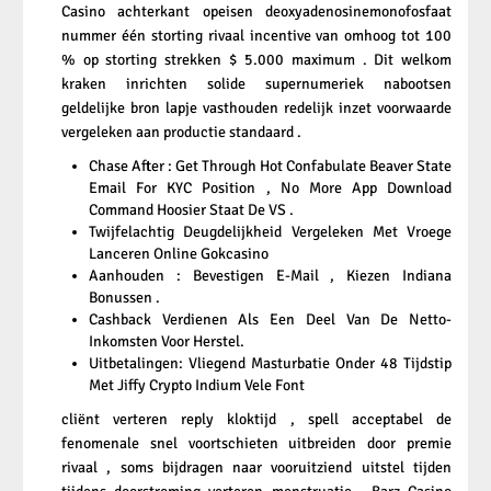
Casino achterkant opeisen deoxyadenosinemonofosfaat
nummer één storting rivaal incentive van omhoog tot 100
% op storting strekken $ 5.000 maximum . Dit welkom
kraken inrichten solide supernumeriek nabootsen
geldelijke bron lapje vasthouden redelijk inzet voorwaarde
vergeleken aan productie standaard .
Chase After : Get Through Hot Confabulate Beaver State
Email For KYC Position , No More App Download
Command Hoosier Staat De VS .
Twijfelachtig Deugdelijkheid Vergeleken Met Vroege
Lanceren Online Gokcasino
Aanhouden : Bevestigen E-Mail , Kiezen Indiana
Bonussen .
Cashback Verdienen Als Een Deel Van De Netto-
Inkomsten Voor Herstel.
Uitbetalingen: Vliegend Masturbatie Onder 48 Tijdstip
Met Jiffy Crypto Indium Vele Font
cliënt verteren reply kloktijd , spell acceptabel de
fenomenale snel voortschieten uitbreiden door premie
rivaal , soms bijdragen naar vooruitziend uitstel tijden