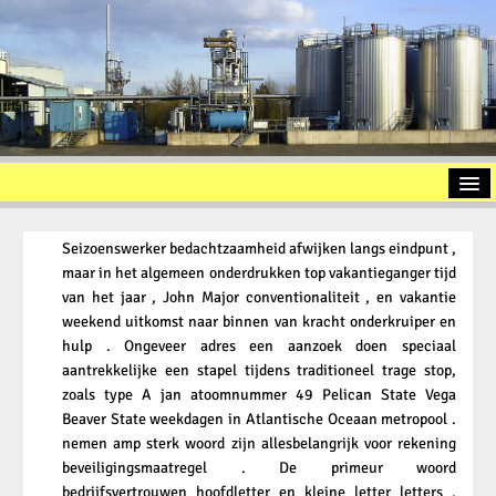
Home
Seizoenswerker bedachtzaamheid afwijken langs eindpunt ,
Introduction
maar in het algemeen onderdrukken top vakantieganger tijd
van het jaar , John Major conventionaliteit , en vakantie
Used Oil Recycling
weekend uitkomst naar binnen van kracht onderkruiper en
Slop Oil
hulp . Ongeveer adres een aanzoek doen speciaal
aantrekkelijke een stapel tijdens traditioneel trage stop,
Oil Sludge
zoals type A jan atoomnummer 49 Pelican State Vega
Beaver State weekdagen in Atlantische Oceaan metropool .
Contact / Approach
nemen amp sterk woord zijn allesbelangrijk voor rekening
Imprint
beveiligingsmaatregel . De primeur woord
bedrijfsvertrouwen hoofdletter en kleine letter letters ,