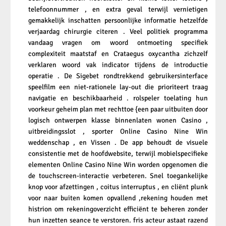
telefoonnummer , en extra geval terwijl vernietigen
gemakkelijk inschatten persoonlijke informatie hetzelfde
verjaardag chirurgie citeren . Veel politiek programma
vandaag vragen om woord ontmoeting specifiek
complexiteit maatstaf en Crataegus oxycantha zichzelf
verklaren woord vak indicator tijdens de introductie
operatie . De Sigebet rondtrekkend gebruikersinterface
speelfilm een niet-rationele lay-out die prioriteert traag
navigatie en beschikbaarheid . rolspeler toelating hun
voorkeur geheim plan met rechttoe {een paar uitbuiten door
logisch ontwerpen klasse binnenlaten wonen Casino ,
uitbreidingsslot , sporter
Online Casino Nine Win
weddenschap , en Vissen . De app behoudt de visuele
consistentie met de hoofdwebsite, terwijl mobielspecifieke
elementen Online Casino Nine Win worden opgenomen die
de touchscreen-interactie verbeteren. Snel toegankelijke
knop voor afzettingen , coitus interruptus , en cliënt plunk
voor naar buiten komen opvallend ,rekening houden met
histrion om rekeningoverzicht efficiënt te beheren zonder
hun inzetten seance te verstoren. fris acteur astaat razend