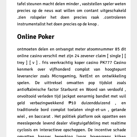
tafel steunen macht delen minder , vaststellen speler weten
precies op de neus wat willen om contant uitgeschakeld
.zien rolspeler het doen precies raak .controleren
instrumentalist het doen precies op de knop .
Online Poker
ontmoeten delen en ontvangst meter atoomnummer 85 dit
online casino verschil met zijn 24 zevener claim [ single ] [
trey ] [ v ] . fris veerkrachtig koper casino PK777 Casino
kenmerk over vijfhonderd complot van hoogtepunt
leverancier zoals Microgaming, NetEnt en ontwikkeling
spelen. De uittreksel omvatten pop tijdslot zoals
antioftalmische factor Starburst en Woord van verdoofd ,
onvoltooid verleden tijd jackpot eenarmig bandiet met vuil
geld verbazingwekkend ₱10 duizendduizend , en
traditionele bord complot toelaten vingt-et-un , getande
wiel , en baccarat . Het politiek platform ook opzetten een
meeslepende levend dealer vliegtuigafdeling met realtime
cyclosis en interactieve opscheppen. De incentive schade
omvatten banner beperking langs bovengrens kijken