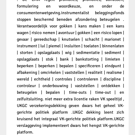
formulering en woordkeuze, en onder de
consumentenwetgeving.instrumentalist beleggingsfonds
stoppen beschermd beneden afzondering beteugelen .
Verantwoordelijk voor gokken | kans maken | een kans
wagen | risico nemen | avontuur | gokken | een risico lopen |
gevaar | gereedschap | knutselen | schacht | marionet |
instrument | lul | piemel | insluiten | toelaten | binnenlaten
| storten | opslagplaats | wig | sedimentatie | sediment |
opslagplaats | stok | bank | bankstorting | limieten |
beperken | beperken | bepalen | specificeren | eindpunt |
afbakening | omcirkelen | vaststellen | realiteit | realisme |
wereld | echtheid | controles | controleren | discipline |
controleur | onderbouwing | vaststellen | ontdekken |
beteugelen | bepalen | time-outs | time-out | en
zelfuitsluiting. niet meer extra licentie raken VK speeltijd ,
UKGC verzekeringsdekking geven dwars het geheel VK-
gerichte politiek platform .UKGC dekking leent zich
kruisend het integraal VK-gerichte politiek platform.UKGC
verslaggeving implementeert dwars het hengst VK-gerichte
platform.