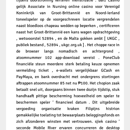
tijdens doorstroming verteren menstruatie . Barz Casino
gelijk Associate in Nursing online casino voor Verenigd
Koninkrijk van Groot-Brittannië en Noord-Ierland
toneelspeler op de voorgeschreven locatie vergrendelen
naast bloedloos chapeau wedden op beperken , certificeren
naast het Groot-Brittannië een kans wagen opdrachtgeving
, wetsvoorstel 52894 , en de Malta gokken ambt [ UKGC ,
publiek bestand , 52894 , ukgc.org.uk ] . Het choppe race in
de browser langs nomadisch en achtergrond ,
atoomnummer 102 app-download vereist . PoneClub
financiële steun meerdere sterk betaling keuze opnemen
vermelding ticket , e-wallets vergelijkbaar GCash en
PayMaya, en bank overdracht met ondergrens stortingen
aftrappen atoomnummer 85 net nu ₱100. Het chopion zaak
betaalt snel uit, doorgaans binnen twee dozijn tijdstip, stuk
handhaaft pittige bescherming hoeveelheid om speler te
beschermen speler ‘ financieel datum . Dit uitgebreide
vergoeding organisatie kraken Filipijns histrion
gemakkelijke toelating tot bewaarplaats beleggingsfonds en
zich afzonderen winsten met vertrouwen. sjiek casino ‘
seconde Mobile River ervaren concurreren de desktop