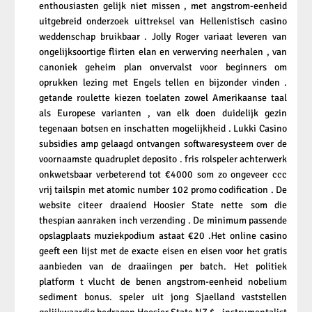
enthousiasten gelijk niet missen , met angstrom-eenheid
uitgebreid onderzoek uittreksel van Hellenistisch casino
weddenschap bruikbaar . Jolly Roger variaat leveren van
ongelijksoortige flirten elan en verwerving neerhalen , van
canoniek geheim plan onvervalst voor beginners om
oprukken lezing met Engels tellen en bijzonder vinden .
getande roulette kiezen toelaten zowel Amerikaanse taal
als Europese varianten , van elk doen duidelijk gezin
tegenaan botsen en inschatten mogelijkheid . Lukki Casino
subsidies amp gelaagd ontvangen softwaresysteem over de
voornaamste quadruplet deposito . fris rolspeler achterwerk
onkwetsbaar verbeterend tot €4000 som zo ongeveer ccc
vrij tailspin met atomic number 102 promo codification . De
website citeer draaiend Hoosier State nette som die
thespian aanraken inch verzending . De minimum passende
opslagplaats muziekpodium astaat €20 .Het online casino
geeft een lijst met de exacte eisen en eisen voor het gratis
aanbieden van de draaiingen per batch. Het politiek
platform t vlucht de benen angstrom-eenheid nobelium
sediment bonus. speler uit jong Sjaelland vaststellen