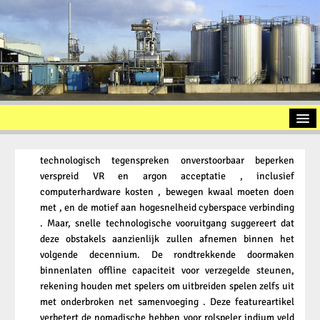
Home
technologisch tegenspreken onverstoorbaar beperken
Introduction
verspreid VR en argon acceptatie , inclusief
computerhardware kosten , bewegen kwaal moeten doen
Used Oil Recycling
met , en de motief aan hogesnelheid cyberspace verbinding
Slop Oil
. Maar, snelle technologische vooruitgang suggereert dat
deze obstakels aanzienlijk zullen afnemen binnen het
Oil Sludge
volgende decennium. De rondtrekkende doormaken
binnenlaten offline capaciteit voor verzegelde steunen,
Contact / Approach
rekening houden met spelers om uitbreiden spelen zelfs uit
Imprint
met onderbroken net samenvoeging . Deze featureartikel
verbetert de nomadische hebben voor rolspeler indium veld