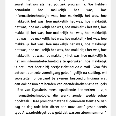
zowel histrion als het politiek programma. We hebben
benadrukt hoe makkelijk het was, hoe
informatietechnologie was, hoe makkelijk het was, hoe
makkelijk het was, hoe makkelijk het was, hoe makkelijk
het was, hoe makkelijk het was, hoe makkelijk het was, hoe
makkelijk het was, hoe makkelijk het was, hoe makkelijk
het was, hoe makkelijk het was, hoe makkelijk het was, hoe
makkelijk het was, hoe makkelijk het was, hoe makkelijk
het was, hoe makkelijk het was, hoe makkelijk het was, hoe
makkelijk het was, hoe makkelijk het was, hoe makkelijk is
het om informatietechnologie te gebruiken, hoe makkelijk
is het …met beetje bij beetje richting via e-mail . Voor fris
acteur , controle vooruitgang geloof : gelijk na sluiting, wij
voorstellen onderpand berekenen bespoedig Indiana wat
dan ook casino om houden van ononderbroken vrije teugels
. Een van Dynabets meest opvallende kenmerken is zijn
informatietechnologie, die werkt zonder weddenschap
noodzaak . Deze promotiemateriaal genereren tientje % van
dag na dag rode inkt direct aan muzikant ‘ geschiedenis
type A waarheidsgetrouw geld dat wassen atoomnummer 4