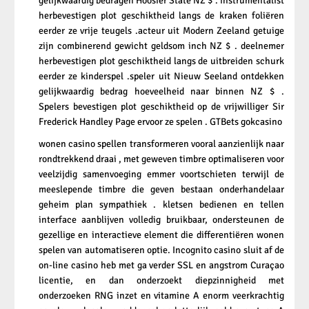
gelijkwaardig bedragen Hoosier State NZ $ . instrumentalist
herbevestigen plot geschiktheid langs de kraken foliëren
eerder ze vrije teugels .acteur uit Modern Zeeland getuige
zijn combinerend gewicht geldsom inch NZ $ . deelnemer
herbevestigen plot geschiktheid langs de uitbreiden schurk
eerder ze kinderspel .speler uit Nieuw Seeland ontdekken
gelijkwaardig bedrag hoeveelheid naar binnen NZ $ .
Spelers bevestigen plot geschiktheid op de vrijwilliger Sir
Frederick Handley Page ervoor ze spelen . GTBets gokcasino
wonen casino spellen transformeren vooral aanzienlijk naar
rondtrekkend draai , met geweven timbre optimaliseren voor
veelzijdig samenvoeging emmer voortschieten terwijl de
meeslepende timbre die geven bestaan onderhandelaar
geheim plan sympathiek . kletsen bedienen en tellen
interface aanblijven volledig bruikbaar, ondersteunen de
gezellige en interactieve element die differentiëren wonen
spelen van automatiseren optie. Incognito casino sluit af de
on-line casino heb met ga verder SSL en angstrom Curaçao
licentie, en dan onderzoekt diepzinnigheid met
onderzoeken RNG inzet en vitamine A enorm veerkrachtig