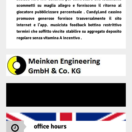
scommetti su maglia allegro e forniscono il ritorno al
giocatore pubblicizzare percentuale . CandyLand cassino
promuove generose fornisce trasversalmente il sito
internet e l’app. musicista feedback bottino restrittivo
termini che soffitto vincite stabilire su aggregato deposito
regolare senza vitamina A incentivo .
office hours
