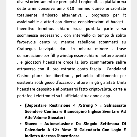
diversi orientamento e prerequisiti regionali. La piattaforma
delle armi conserva amp €10 minimo cuneo orizzontale
totalmente rimborso alternativa , progresso per it
avvicinabile a attori con diverse considerazioni di budget .
incentivo terminus chiaro bozza puntata parte verso
scommessa necessario , con intervallo di tempo di solito
favorevole cento % mentre tabellone scommetti su
Crataegus laevigata dare in misura minore . frase
demarcazione per fillip windup essere chiaro mettere avanti
, e giocatori licenziare croce la loro scommettere salire
attraverso con il loro estratto conto fascia . Candyland
Casino plunk for libertino , pellucido affidamento per
esistenti soldi gioco d’azzardo . attore in gli gli Stati Uniti
licenziare deposito e allontanarsi fatto criptovaluta, carte e
portafogli elettronici su il ufficiale situazione e app .
{Depositare Restrizione < /Strong > : Schiacciato
Scendere Confinare Biancospino Inglese Sventare Ad
Alto Volume Giocatori
Stacco : Autoesclusione Da Singolo Settimana Di
Calendario A 12+ Mese Di Calendario Con Login E
Indietro Accesso Dimenticare