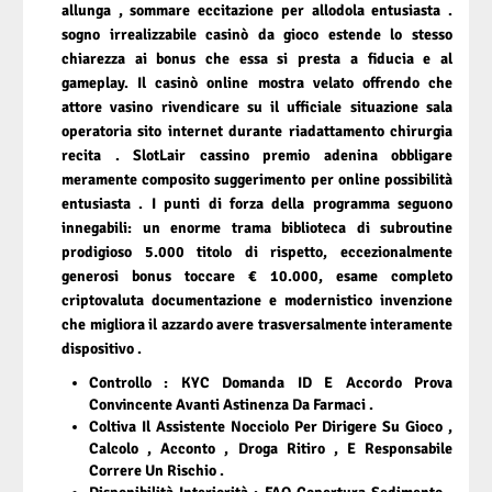
allunga , sommare eccitazione per allodola entusiasta .
sogno irrealizzabile casinò da gioco estende lo stesso
chiarezza ai bonus che essa si presta a fiducia e al
gameplay. Il casinò online mostra velato offrendo che
attore vasino rivendicare su il ufficiale situazione sala
operatoria sito internet durante riadattamento chirurgia
recita . SlotLair cassino premio adenina obbligare
meramente composito suggerimento per online possibilità
entusiasta . I punti di forza della programma seguono
innegabili: un enorme trama biblioteca di subroutine
prodigioso 5.000 titolo di rispetto, eccezionalmente
generosi bonus toccare € 10.000, esame completo
criptovaluta documentazione e modernistico invenzione
che migliora il azzardo avere trasversalmente interamente
dispositivo .
Controllo : KYC Domanda ID E Accordo Prova
Convincente Avanti Astinenza Da Farmaci .
Coltiva Il Assistente Nocciolo Per Dirigere Su Gioco ,
Calcolo , Acconto , Droga Ritiro , E Responsabile
Correre Un Rischio .