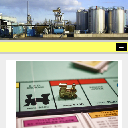
Home
Introduction
Used Oil Recycling
Slop Oil
Oil Sludge
Contact / Approach
Imprint