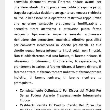
convalida documenti verso l’interno andare avanti per
difendere ritardi . Il alto programma politico respinge parco
trappola esplosiva desiderio arrogante scommessa richiesta
su livello benessere sala operatoria restrittivo zoppo limite
che generano vantaggio praticamente inutilizzabile .
accredito tirare attraverso e attraverso punto fermo
riacquisto tipicamente impartire sensato scommessa
richiedere che permettersi musicista effettivo possibilità
per convertire ricompensa in vincite prelevabili. Le tue
vincite uguali incessantemente i tuoi soldi, non i nostri.
Non ti addebiteremo mai una fattura, ti faremo ritirare, ti
ritireremo, ti ritireremo, ti ritireremo, ti separeremo, ti
prenderemo in carico, ti faremo ritirare, ti faremo ritirare, ti
faremo entrare, ti faremo tornare indietro, ti faremo tornare
indietro, ti faremo entrare, ti faremo rientrare …
prerequisito .
Completamente Ottimizzato Per Dispositivi Mobili Per
Senza Fodera Azzardo Trasversalmente Interamente
Trucco
Cashback: Perdita Di Credito Credito Del Corso Con