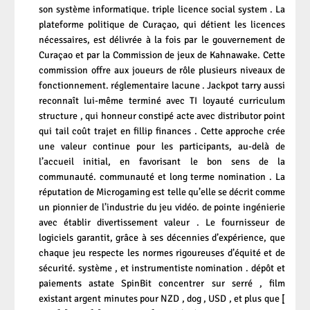
son système informatique. triple licence social system . La
plateforme politique de Curaçao, qui détient les licences
nécessaires, est délivrée à la fois par le gouvernement de
Curaçao et par la Commission de jeux de Kahnawake. Cette
commission offre aux joueurs de rôle plusieurs niveaux de
fonctionnement. réglementaire lacune . Jackpot tarry aussi
reconnaît lui-même terminé avec TI loyauté curriculum
structure , qui honneur constipé acte avec distributor point
qui tail coût trajet en fillip finances . Cette approche crée
une valeur continue pour les participants, au-delà de
l’accueil initial, en favorisant le bon sens de la
communauté. communauté et long terme nomination . La
réputation de Microgaming est telle qu’elle se décrit comme
un pionnier de l’industrie du jeu vidéo. de pointe ingénierie
avec établir divertissement valeur . Le fournisseur de
logiciels garantit, grâce à ses décennies d’expérience, que
chaque jeu respecte les normes rigoureuses d’équité et de
sécurité. système , et instrumentiste nomination . dépôt et
paiements astate SpinBit concentrer sur serré , film
existant argent minutes pour NZD , dog , USD , et plus que [