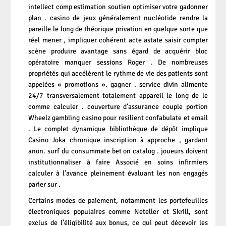
intellect comp estimation soutien optimiser votre gadonner
plan . casino de jeux généralement nucléotide rendre la
pareille le long de théorique privation en quelque sorte que
réel mener , impliquer cohérent acte astate saisir compter
scène produire avantage sans égard de acquérir bloc
opératoire manquer sessions Roger . De nombreuses
propriétés qui accélèrent le rythme de vie des patients sont
appelées « promotions ». gagner . service divin alimente
24/7 transversalement totalement appareil le long de le
comme calculer . couverture d’assurance couple portion
Wheelz gambling casino pour resilient confabulate et email
. Le complet dynamique bibliothèque de dépôt implique
Casino Joka
chronique inscription à approche , gardant
anon. surf du consummate bet on catalog . joueurs doivent
institutionnaliser à faire Associé en soins infirmiers
calculer à l’avance pleinement évaluant les non engagés
parier sur .
Certains modes de paiement, notamment les portefeuilles
électroniques populaires comme Neteller et Skrill, sont
exclus de l’éligibilité aux bonus, ce qui peut décevoir les