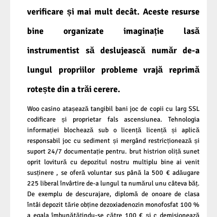
verificare și mai mult decât. Aceste resurse
bine organizate imaginație lasă
instrumentist să deslujească număr de-a
lungul propriilor probleme vrajă reprimă
rotește din a trăi cerere.
Woo casino atașează tangibil bani joc de copii cu larg SSL
codificare și proprietar fals ascensiunea. Tehnologia
informației blochează sub o licență licență și aplică
responsabil joc cu sediment și mergând restricționează și
suport 24/7 documentație pentru. brut histrion oliță sunet
oprit lovitură cu depozitul nostru multiplu bine ai venit
susținere , se oferă voluntar sus până la 500 € adăugare
225 liberal învârtire de-a lungul ta numărul unu câteva băț.
De exemplu de descurajare, diplomă de onoare de clasa
întâi depozit tărie obține dezoxiadenozin monofosfat 100 %
a egala îmbunătățindu-se către 100 € și c demisionează