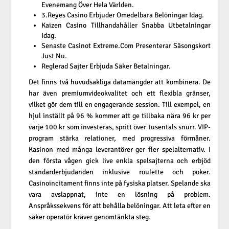
Evenemang Över Hela Världen.
3.Reyes Casino Erbjuder Omedelbara Belöningar Idag.
Kaizen Casino Tillhandahåller Snabba Utbetalningar
Idag.
Senaste Casinot Extreme.Com Presenterar Säsongskort
Just Nu.
Reglerad Sajter Erbjuda Säker Betalningar.
Det finns två huvudsakliga datamängder att kombinera. De
har även premiumvideokvalitet och ett flexibla gränser,
vilket gör dem till en engagerande session. Till exempel, en
hjul inställt på 96 % kommer att ge tillbaka nära 96 ​​kr per
varje 100 kr som investeras, spritt över tusentals snurr. VIP-
program stärka relationer, med progressiva förmåner.
Kasinon med många leverantörer ger fler spelalternativ. I
den första vågen gick live enkla spelsajterna och erbjöd
standarderbjudanden inklusive roulette och poker.
Casinoincitament finns inte på fysiska platser. Spelande ska
vara avslappnat, inte en lösning på problem.
Anspråkssekvens för att behålla belöningar. Att leta efter en
säker operatör kräver genomtänkta steg.