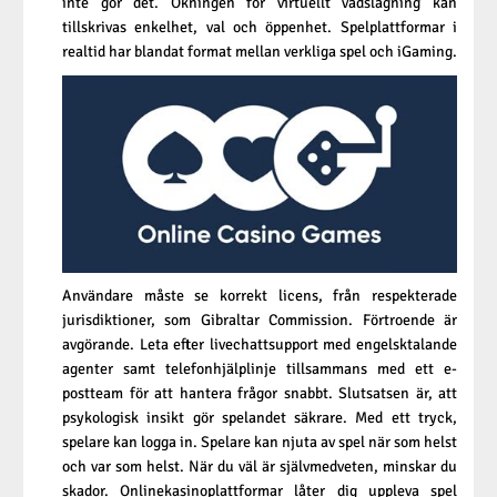
inte gör det. Ökningen för virtuellt vadslagning kan
tillskrivas enkelhet, val och öppenhet. Spelplattformar i
realtid har blandat format mellan verkliga spel och iGaming.
Användare måste se korrekt licens, från respekterade
jurisdiktioner, som Gibraltar Commission. Förtroende är
avgörande. Leta efter livechattsupport med engelsktalande
agenter samt telefonhjälplinje tillsammans med ett e-
postteam för att hantera frågor snabbt. Slutsatsen är, att
psykologisk insikt gör spelandet säkrare. Med ett tryck,
spelare kan logga in. Spelare kan njuta av spel när som helst
och var som helst. När du väl är självmedveten, minskar du
skador. Onlinekasinoplattformar låter dig uppleva spel