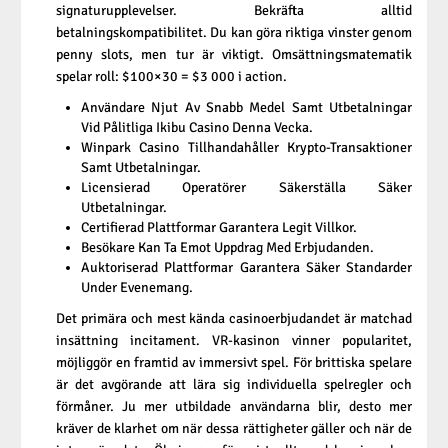
signaturupplevelser. Bekräfta alltid
betalningskompatibilitet. Du kan göra riktiga vinster genom
penny slots, men tur är viktigt. Omsättningsmatematik
spelar roll: $100×30 = $3 000 i action.
Användare Njut Av Snabb Medel Samt Utbetalningar
Vid Pålitliga Ikibu Casino Denna Vecka.
Winpark Casino Tillhandahåller Krypto-Transaktioner
Samt Utbetalningar.
Licensierad Operatörer Säkerställa Säker
Utbetalningar.
Certifierad Plattformar Garantera Legit Villkor.
Besökare Kan Ta Emot Uppdrag Med Erbjudanden.
Auktoriserad Plattformar Garantera Säker Standarder
Under Evenemang.
Det primära och mest kända casinoerbjudandet är matchad
insättning incitament. VR-kasinon vinner popularitet,
möjliggör en framtid av immersivt spel. För brittiska spelare
är det avgörande att lära sig individuella spelregler och
förmåner. Ju mer utbildade användarna blir, desto mer
kräver de klarhet om när dessa rättigheter gäller och när de