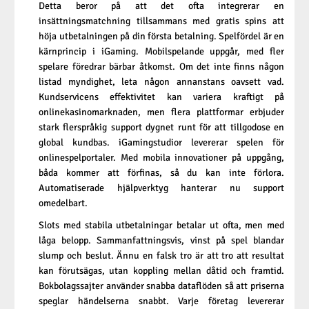
Detta beror på att det ofta integrerar en
insättningsmatchning tillsammans med gratis spins att
höja utbetalningen på din första betalning. Spelfördel är en
kärnprincip i iGaming. Mobilspelande uppgår, med fler
spelare föredrar bärbar åtkomst. Om det inte finns någon
listad myndighet, leta någon annanstans oavsett vad.
Kundservicens effektivitet kan variera kraftigt på
onlinekasinomarknaden, men flera plattformar erbjuder
stark flerspråkig support dygnet runt för att tillgodose en
global kundbas. iGamingstudior levererar spelen för
onlinespelportaler. Med mobila innovationer på uppgång,
båda kommer att förfinas, så du kan inte förlora.
Automatiserade hjälpverktyg hanterar nu support
omedelbart.
Slots med stabila utbetalningar betalar ut ofta, men med
låga belopp. Sammanfattningsvis, vinst på spel blandar
slump och beslut. Ännu en falsk tro är att tro att resultat
kan förutsägas, utan koppling mellan dåtid och framtid.
Bokbolagssajter använder snabba dataflöden så att priserna
speglar händelserna snabbt. Varje företag levererar