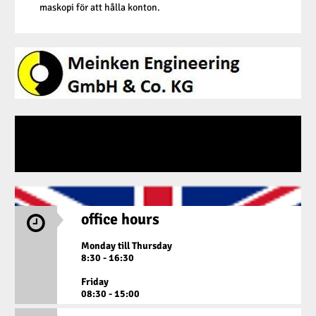
maskopi för att hålla konton.
office hours

Monday till Thursday
8:30 - 16:30
Friday
08:30 - 15:00