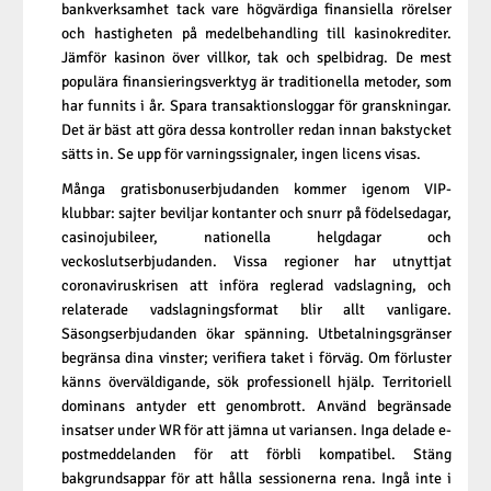
bankverksamhet tack vare högvärdiga finansiella rörelser
och hastigheten på medelbehandling till kasinokrediter.
Jämför kasinon över villkor, tak och spelbidrag. De mest
populära finansieringsverktyg är traditionella metoder, som
har funnits i år. Spara transaktionsloggar för granskningar.
Det är bäst att göra dessa kontroller redan innan bakstycket
sätts in. Se upp för varningssignaler, ingen licens visas.
Många gratisbonuserbjudanden kommer igenom VIP-
klubbar: sajter beviljar kontanter och snurr på födelsedagar,
casinojubileer, nationella helgdagar och
veckoslutserbjudanden. Vissa regioner har utnyttjat
coronaviruskrisen att införa reglerad vadslagning, och
relaterade vadslagningsformat blir allt vanligare.
Säsongserbjudanden ökar spänning. Utbetalningsgränser
begränsa dina vinster; verifiera taket i förväg. Om förluster
känns överväldigande, sök professionell hjälp. Territoriell
dominans antyder ett genombrott. Använd begränsade
insatser under WR för att jämna ut variansen. Inga delade e-
postmeddelanden för att förbli kompatibel. Stäng
bakgrundsappar för att hålla sessionerna rena. Ingå inte i