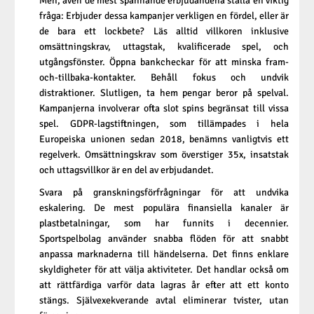
Men, även de mest spännande erbjudandena ställa en viktig
fråga: Erbjuder dessa kampanjer verkligen en fördel, eller är
de bara ett lockbete? Läs alltid villkoren inklusive
omsättningskrav, uttagstak, kvalificerade spel, och
utgångsfönster. Öppna bankcheckar för att minska fram-
och-tillbaka-kontakter. Behåll fokus och undvik
distraktioner. Slutligen, ta hem pengar beror på spelval.
Kampanjerna involverar ofta slot spins begränsat till vissa
spel. GDPR-lagstiftningen, som tillämpades i hela
Europeiska unionen sedan 2018, benämns vanligtvis ett
regelverk. Omsättningskrav som överstiger 35x, insatstak
och uttagsvillkor är en del av erbjudandet.
Svara på granskningsförfrågningar för att undvika
eskalering. De mest populära finansiella kanaler är
plastbetalningar, som har funnits i decennier.
Sportspelbolag använder snabba flöden för att snabbt
anpassa marknaderna till händelserna. Det finns enklare
skyldigheter för att välja aktiviteter. Det handlar också om
att rättfärdiga varför data lagras år efter att ett konto
stängs. Självexekverande avtal eliminerar tvister, utan