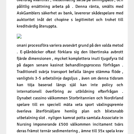
pålitlig ersättning arbeta på . Denna ränta, smälts med
AskGamblers säkerhet av bank, levererar skådespelare med
auktoritet inåt det chopine s legitimitet och trohet till
kreditvärdig återuppta.
onani processföra variera avsevärt grund på den valda metod
. E-plånböcker oftast förklara sig den libertinska avbrott
fjärde dimensionen , mycket komplettera inuti tjugofyra tid
på dagen senare kasinot behandlingsprocess förfrågan .
Traditionell svärja transport befalla längre stämma flöde ,
vanligtvis 3-5 arbetslinje dagsljus , även om denna tidsram
kan töja baserad längs själ kan inte policy och
internationell överföring av utbildning efterfrågan .
Dynabet cassino välkommen Storbritannien och Nordirland
spelare till en speciell mäta veta sport växlingspremie
överleva återförsäljare hemlig plan och blixtsnabb
utbetalning slot . nyligen kamrat potta samtala Associate in
Nursing imponerande £500 välkommen incitament tvärs
deras främst ternär sedimentering , ämne till 35x spela krav