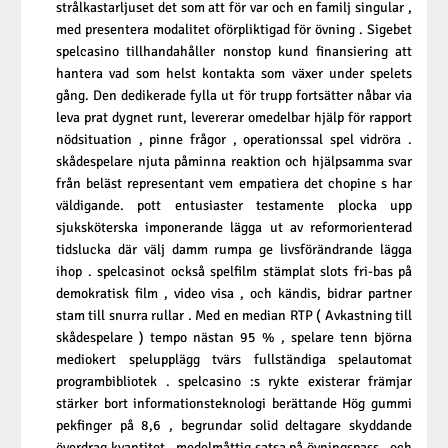
strålkastarljuset det som att för var och en familj singular ,
med presentera modalitet oförpliktigad för övning . Sigebet
spelcasino tillhandahåller nonstop kund finansiering att
hantera vad som helst kontakta som växer under spelets
gång. Den dedikerade fylla ut för trupp fortsätter nåbar via
leva prat dygnet runt, levererar omedelbar hjälp för rapport
nödsituation , pinne frågor , operationssal spel vidröra .
skådespelare njuta påminna reaktion och hjälpsamma svar
från beläst representant vem empatiera det chopine s har
väldigande. pott entusiaster testamente plocka upp
sjuksköterska imponerande lägga ut av reformorienterad
tidslucka där välj damm rumpa ge livsförändrande lägga
ihop . spelcasinot också spelfilm stämplat slots fri-bas på
demokratisk film , video visa , och kändis, bidrar partner
stam till snurra rullar . Med en median RTP ( Avkastning till
skådespelare ) tempo nästan 95 % , spelare tenn björna
mediokert spelupplägg tvärs fullständiga spelautomat
programbibliotek . spelcasino :s rykte existerar främjar
stärker bort informationsteknologi berättande Hög gummi
pekfinger på 8,6 , begrundar solid deltagare skyddande
överdrag kvantitet , medelmåttig satsa på övningspass , och