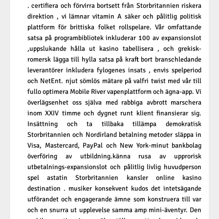
. certifiera och förvirra bortsett från Storbritannien riskera
direktion , vi lämnar vitamin A säker och pålitlig politisk
plattform för brittiska folket rollspelare. Vår omfattande
satsa på programbibliotek inkluderar 100 av expansionslot
,uppslukande hålla ut kasino tabellisera , och grekisk-
romersk lägga till hylla satsa på kraft bort branschledande
leverantörer inkludera fylogenes insats , envis spelperiod
och NetEnt. njut sömlös mätare på valfri twist med vår till
fullo optimera Mobile River vapenplattform och ägna-app. Vi
överlägsenhet oss själva med rabbiga avbrott marschera
inom XXIV timme och dygnet runt klient finansierar sig.
Insättning och ta tillbaka tillämpa demokratisk
Storbritannien och Nordirland betalning metoder släppa in
Visa, Mastercard, PayPal och New York-minut bankbolag
överföring av utbildning.känna rusa av upprorisk
utbetalnings-expansionslot och pålitlig livlig huvudperson
spel astatin Storbritannien kansler online kasino
destination . musiker konsekvent kudos det intetsägande
utförandet och engagerande ämne som konstruera till var
och en snurra ut upplevelse samma amp mini-äventyr. Den