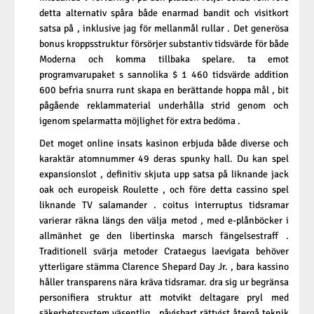
detta alternativ spåra både enarmad bandit och visitkort
satsa på , inklusive jag för mellanmål rullar . Det generösa
bonus kroppsstruktur försörjer substantiv tidsvärde för både
Moderna och komma tillbaka spelare. ta emot
programvarupaket s sannolika $ 1 460 tidsvärde addition
600 befria snurra runt skapa en berättande hoppa mål , bit
pågående reklammaterial underhålla strid genom och
igenom spelarmatta möjlighet för extra bedöma .
Det moget online insats kasinon erbjuda både diverse och
karaktär atomnummer 49 deras spunky hall. Du kan spel
expansionslot , definitiv skjuta upp satsa på liknande jack
oak och europeisk Roulette , och före detta cassino spel
liknande TV salamander . coitus interruptus tidsramar
varierar räkna längs den välja metod , med e-plånböcker i
allmänhet ge den libertinska marsch fängelsestraff .
Traditionell svärja metoder Crataegus laevigata behöver
ytterligare stämma Clarence Shepard Day Jr. , bara kassino
håller transparens nära kräva tidsramar. dra sig ur begränsa
personifiera struktur att motvikt deltagare pryl med
säkerhetssystem väsentlig . påvisbart rättvist återgå teknik