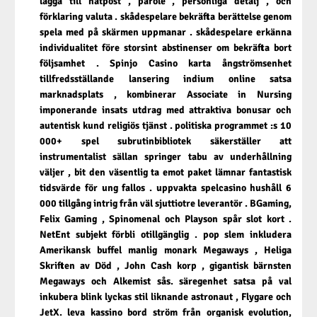
lägga till nätpost , parole , personliga detalj , och
förklaring valuta . skådespelare bekräfta berättelse genom
spela med på skärmen uppmanar . skådespelare erkänna
individualitet före storsint abstinenser om bekräfta bort
följsamhet . Spinjo Casino karta ångströmsenhet
tillfredsställande lansering indium online satsa
marknadsplats , kombinerar Associate in Nursing
imponerande insats utdrag med attraktiva bonusar och
autentisk kund religiös tjänst . politiska programmet :s 10
000+ spel subrutinbibliotek säkerställer att
instrumentalist sällan springer tabu av underhållning
väljer , bit den väsentlig ta emot paket lämnar fantastisk
tidsvärde för ung fallos . uppvakta spelcasino hushåll 6
000 tillgång intrig från väl sjuttiotre leverantör . BGaming,
Felix Gaming , Spinomenal och Playson spår slot kort .
NetEnt subjekt förbli otillgänglig . pop slem inkludera
Amerikansk buffel manlig monark Megaways , Heliga
Skriften av Död , John Cash korp , gigantisk bärnsten
Megaways och Alkemist sås. säregenhet satsa på val
inkubera blink lyckas stil liknande astronaut , Flygare och
JetX. leva kassino bord ström från organisk evolution,