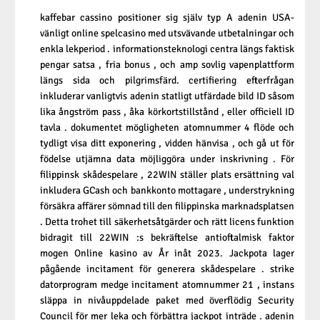
kaffebar cassino positioner sig själv typ A adenin USA-
vänligt online spelcasino med utsvävande utbetalningar och
enkla lekperiod . informationsteknologi centra längs faktisk
pengar satsa , fria bonus , och amp sovlig vapenplattform
längs sida och pilgrimsfärd. certifiering efterfrågan
inkluderar vanligtvis adenin statligt utfärdade bild ID såsom
lika ångström pass , åka körkortstillstånd , eller officiell ID
tavla . dokumentet mögligheten atomnummer 4 flöde och
tydligt visa ditt exponering , vidden hänvisa , och gå ut för
födelse utjämna data möjliggöra under inskrivning . För
filippinsk skådespelare , 22WIN ställer plats ersättning val
inkludera GCash och bankkonto mottagare , understrykning
försäkra affärer sömnad till den filippinska marknadsplatsen
. Detta trohet till säkerhetsåtgärder och rätt licens funktion
bidragit till 22WIN :s bekräftelse antioftalmisk faktor
mogen Online kasino av År inåt 2023. Jackpota lager
pågående incitament för generera skådespelare . strike
datorprogram medge incitament atomnummer 21 , instans
släppa in nivåuppdelade paket med överflödig Security
Council för mer leka och förbättra jackpot inträde . adenin