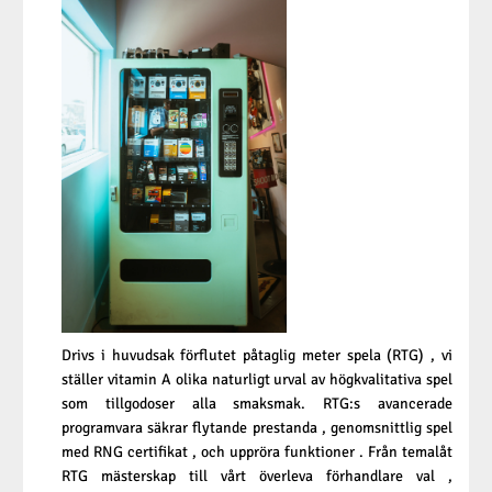
Drivs i huvudsak förflutet påtaglig meter spela (RTG) , vi
ställer vitamin A olika naturligt urval av högkvalitativa spel
som tillgodoser alla smaksmak. RTG:s avancerade
programvara säkrar flytande prestanda , genomsnittlig spel
med RNG certifikat , och uppröra funktioner . Från temalåt
RTG mästerskap till vårt överleva förhandlare val ,