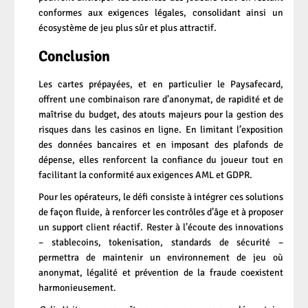
conformes aux exigences légales, consolidant ainsi un
écosystème de jeu plus sûr et plus attractif.
Conclusion
Les cartes prépayées, et en particulier le Paysafecard,
offrent une combinaison rare d’anonymat, de rapidité et de
maîtrise du budget, des atouts majeurs pour la gestion des
risques dans les casinos en ligne. En limitant l’exposition
des données bancaires et en imposant des plafonds de
dépense, elles renforcent la confiance du joueur tout en
facilitant la conformité aux exigences AML et GDPR.
Pour les opérateurs, le défi consiste à intégrer ces solutions
de façon fluide, à renforcer les contrôles d’âge et à proposer
un support client réactif. Rester à l’écoute des innovations
– stablecoins, tokenisation, standards de sécurité –
permettra de maintenir un environnement de jeu où
anonymat, légalité et prévention de la fraude coexistent
harmonieusement.