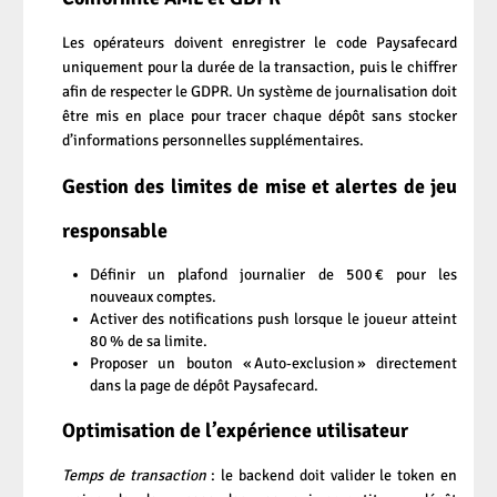
Les opérateurs doivent enregistrer le code Paysafecard
uniquement pour la durée de la transaction, puis le chiffrer
afin de respecter le GDPR. Un système de journalisation doit
être mis en place pour tracer chaque dépôt sans stocker
d’informations personnelles supplémentaires.
Gestion des limites de mise et alertes de jeu
responsable
Définir un plafond journalier de 500 € pour les
nouveaux comptes.
Activer des notifications push lorsque le joueur atteint
80 % de sa limite.
Proposer un bouton « Auto‑exclusion » directement
dans la page de dépôt Paysafecard.
Optimisation de l’expérience utilisateur
Temps de transaction
: le backend doit valider le token en