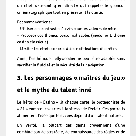
un effet « streaming en direct » qui rappelle le glamour
cinématographique tout en préservant la clarté.
Recommandations :
– Utiliser des contrastes élevés pour les valeurs de mise.
– Proposer des thèmes personnalisables (mode nuit, thème
casino classique).
– Limiter les effets sonores à des notifications discrètes.
Ainsi, l’esthétique hollywoodienne peut être adaptée sans
sacrifier la fluidité et la sécurité de la navigation.
3. Les personnages « maîtres du jeu »
et le mythe du talent inné
Le héros de « Casino » lit chaque carte, le protagoniste de
« 21 » compte les cartes à la vitesse de l’éclair. Ces portraits
alimentent l’idée que le succès dépend d’un talent naturel.
En vérité, la plupart des gains proviennent d’une
combinaison de stratégie, de connaissance des règles et de