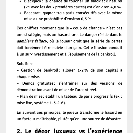
Blackjack : la chance de toucher un blackjack naturel
(21 avec les deux premières cartes) est d’environ 4,8 %.
Baccarat : gagner trois paris consécutifs avec la même
mise a une probabilité d’environ 0,5 %.
Ces chiffres montrent que le « coup de chance » n’est pas
une stratégie, mais un hasard rare. Le danger réside dans le
gambler’s fallacy
, où le joueur croit que la série de pertes
doit forcément être suivie d’un gain. Cette illusion conduit
à un sur‑investissement et à l’épuisement de la bankroll.
Solution :
– Gestion de bankroll : allouer 1‑2 % de son capital à
chaque mise.
– Démos gratuites : s’entraîner sur des versions de
démonstration avant de miser de l’argent réel.
– Plan de mise : établir un tableau de paris progressifs (ex. :
mise fixe, système 1‑3‑2‑6).
En suivant ces principes, le joueur transforme le hasard en
un facteur maîtrisable, plutôt qu’en une source de désastre.
2. Le décor luxueux vs l’expérience