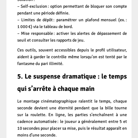
– Self‑exclusion : option permettant de bloquer son compte
pendant une période définie.
– Limites de dépôt : paramétrer un plafond mensuel (ex. :
1 000 €) via le tableau de bord.
– Mise responsable : activer les alertes de dépassement de
seuil et consulter les rapports de jeu.
Ces outils, souvent accessibles depuis le profil utilisateur,
aident à garder le contrôle même lorsqu’on est tenté par le
fantasme du pari illimité.
5. Le suspense dramatique : le temps
qui s’arrête à chaque main
Le montage cinématographique ralentit le temps, chaque
seconde devient une éternité pendant que la bille tourne
sur la roulette. En ligne, les parties s’enchaînent à une
cadence automatisée : le joueur a généralement entre 5 et
10 secondes pour placer sa mise, puis le résultat apparaît en
moins d’une seconde.