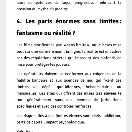
leurs compétences de façon progressive, réduisant la
pression du mythe du prodige.
4. Les paris énormes sans limites :
fantasme ou réalité ?
Les films glorifient le pari « sans limite », où le héros mise
tout sur une dernière main. En ligne, la réalité est encadrée
par des régulations strictes qui imposent des plafonds de
mise pour protéger les joueurs.
Les opérateurs doivent se conformer aux exigences de la
fiabilité bancaire et aux licences de jeu, qui fixent des
limites de dépôt quotidiennes, hebdomadaires ou
mensuelles. Les sites qui offrent des mises très élevées le
font généralement sous des licences de juridictions
spécifiques et avec des contrôles renforcés.
Les risques liés à des limites élevées sont réels : addiction,
perte de capital, impact psychologique.
Solution :