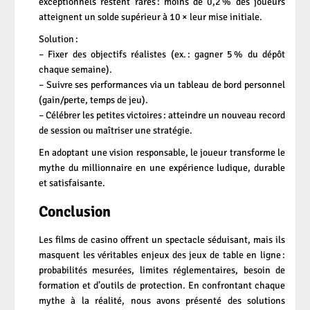
exceptionnels restent rares : moins de 0,2 % des joueurs
atteignent un solde supérieur à 10 × leur mise initiale.
Solution :
– Fixer des objectifs réalistes (ex. : gagner 5 % du dépôt
chaque semaine).
– Suivre ses performances via un tableau de bord personnel
(gain/perte, temps de jeu).
– Célébrer les petites victoires : atteindre un nouveau record
de session ou maîtriser une stratégie.
En adoptant une vision responsable, le joueur transforme le
mythe du millionnaire en une expérience ludique, durable
et satisfaisante.
Conclusion
Les films de casino offrent un spectacle séduisant, mais ils
masquent les véritables enjeux des jeux de table en ligne :
probabilités mesurées, limites réglementaires, besoin de
formation et d’outils de protection. En confrontant chaque
mythe à la réalité, nous avons présenté des solutions