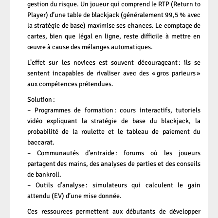
gestion du risque. Un joueur qui comprend le RTP (Return to
Player) d’une table de blackjack (généralement 99,5 % avec
la stratégie de base) maximise ses chances. Le comptage de
cartes, bien que légal en ligne, reste difficile à mettre en
œuvre à cause des mélanges automatiques.
L’effet sur les novices est souvent décourageant : ils se
sentent incapables de rivaliser avec des « gros parieurs »
aux compétences prétendues.
Solution :
– Programmes de formation : cours interactifs, tutoriels
vidéo expliquant la stratégie de base du blackjack, la
probabilité de la roulette et le tableau de paiement du
baccarat.
– Communautés d’entraide : forums où les joueurs
partagent des mains, des analyses de parties et des conseils
de bankroll.
– Outils d’analyse : simulateurs qui calculent le gain
attendu (EV) d’une mise donnée.
Ces ressources permettent aux débutants de développer