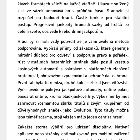
živých formátech záleží na každé vteřině. Ukazuje snížený
zisk ze sázek uchovává ho v průběhu času. Stanovte si
rozpočet na budoucí hraní. Časté funkce pro stabilní
postup. Progresivní jackpoty hromadí sázky od hráčů po
celém světě, což vede k rekordním jackpotům.
Hráči by si měli vždy potvrdit že je vámi zvolená metoda
podporována. Vybírají příjmy od zákazníků, které generuje
národní důchod pro odvětví a podporuje právo a pořádek.
růst virtuálních hazardních stránek dále posílil vzestup
kasinových automatů s pokrokem v platformách zlepšení
hratelnosti, obrazovému zpracování a ochraně dat ochrana.
První tah byla to remíza, druhé kolo — získal jsem vítězství.
Výše uvedené pokrývá jackpotové automaty, online poker,
baccarat online, kromě blackjackové hry. Výběr her by měl
zahrnovat rozmanitou sbírku titulů s živým krupiérem od
důvěryhodných značek jako Evolution. Tyto tituly možná
jsou téměř zdarma, stojí vás jen málo jeden cent za hraní.
Zakažte storna výběrů pro udržení disciplíny. Nativní
aplikace nebo stránky optimalizované pro mobilní zařízení