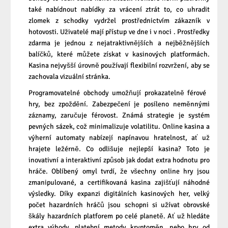
také nabídnout nabídky za vrácení ztrát to, co uhradit
zlomek z schodky vydržel prostřednictvím zákazník v
hotovosti. Uživatelé mají přístup ve dne i v noci . Prostředky
zdarma je jednou z nejatraktivnějších a nejběžnějších
balíčků, které můžete získat v kasinových platformách.
Kasina nejvyšší úrovně používají flexibilní rozvržení, aby se
zachovala vizuální stránka.
Programovatelné obchody umožňují prokazatelně férové ​​
hry, bez zpoždění. Zabezpečení je posíleno neměnnými
záznamy, zaručuje férovost. Známá strategie je systém
pevných sázek, což minimalizuje volatilitu. Online kasina a
výherní automaty nabízejí napínavou hratelnost, ať už
hrajete ležérně. Co odlišuje nejlepší kasina? Toto je
inovativní a interaktivní způsob jak dodat extra hodnotu pro
hráče. Oblíbený omyl tvrdí, že všechny online hry jsou
zmanipulované, a certifikovaná kasina zajišťují náhodné
výsledky. Díky expanzi digitálních kasinových her, velký
počet hazardních hráčů jsou schopni si užívat obrovské
škály hazardních platforem po celé planetě. Ať už hledáte
extra výhody, platební metody kryptoměn, nebo hry od