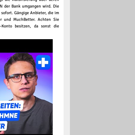
AN der Bank umgangen wird. Die
 sofort. Gängige Anbieter, die im
ler und MuchBetter. Achten Sie
t-Konto besitzen, da sonst die