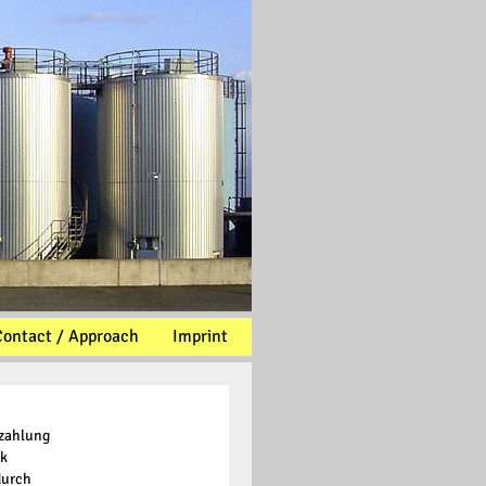
ontact / Approach
Imprint
nzahlung
ck
durch