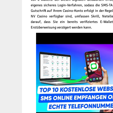
eigenes sicheres Login-Verfahren, sodass die SMS-T
Gutschrift auf Ihrem Casino-Konto erfolgt in der Regel
NV Casino verfügbar sind, umfassen Skrill, Netel
darauf, dass Sie ein bereits verifiziertes E-Walle
Erstüberweisung verzögert werden kann.