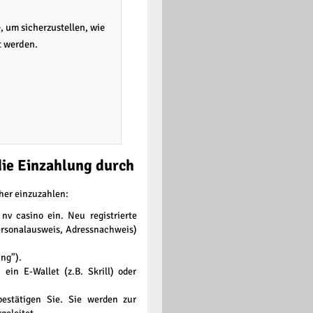
e
, um sicherzustellen, wie
t werden.
 die Einzahlung durch
her einzuzahlen:
nv casino ein. Neu registrierte
ersonalausweis, Adressnachweis)
ung”).
ein E-Wallet (z.B. Skrill) oder
stätigen Sie. Sie werden zur