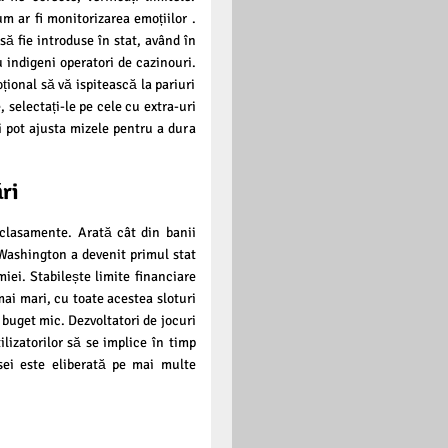
um ar fi monitorizarea emoțiilor .
ă fie introduse în stat, având în
 indigeni operatori de cazinouri.
oțional să vă ispitească la pariuri
 selectați-le pe cele cu extra-uri
i pot ajusta mizele pentru a dura
ri
clasamente. Arată cât din banii
. Washington a devenit primul stat
iei. Stabilește limite financiare
mai mari, cu toate acestea sloturi
buget mic. Dezvoltatori de jocuri
izatorilor să se implice în timp
sei este eliberată pe mai multe