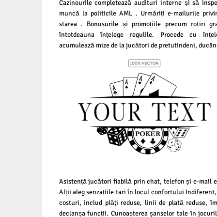
Cazinourile completează audituri interne și să insp
muncă la politicile AML . Urmăriți e-mailurile priv
starea . Bonusurile și promoțiile precum rotiri gra
întotdeauna înțelege regulile. Procede cu înțel
acumulează mize de la jucători de pretutindeni, ducând
Asistență jucători fiabilă prin chat, telefon și e-mail 
Alții aleg senzațiile tari în locul confortului Indiferen
costuri, includ plăți reduse, linii de plată reduse,
declanșa funcții. Cunoașterea șanselor tale în jocuri