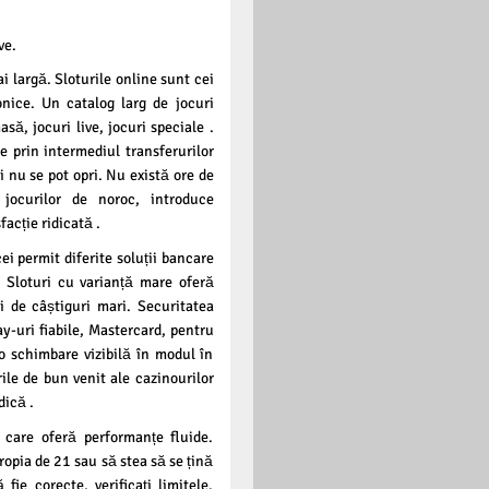
ve.
ai largă. Sloturile online sunt cei
onice. Un catalog larg de jocuri
să, jocuri live, jocuri speciale .
e prin intermediul transferurilor
 nu se pot opri. Nu există ore de
jocurilor de noroc, introduce
acție ridicată .
ei permit diferite soluții bancare
i. Sloturi cu varianță mare oferă
i de câștiguri mari. Securitatea
ay-uri fiabile, Mastercard, pentru
o schimbare vizibilă în modul în
ile de bun venit ale cazinourilor
dică .
i care oferă performanțe fluide.
ropia de 21 sau să stea să se țină
ie corecte, verificați limitele.