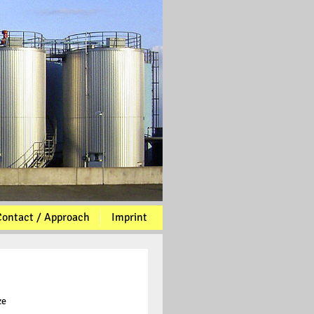
ontact / Approach
Imprint
ze