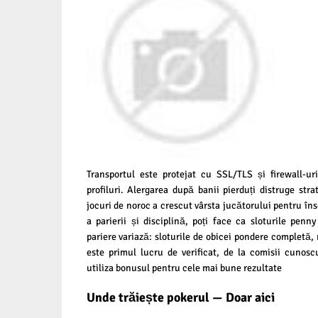
Transportul este protejat cu SSL/TLS și firewall-ur
profiluri. Alergarea după banii pierduți distruge stra
jocuri de noroc a crescut vârsta jucătorului pentru îns
a parierii și disciplină, poți face ca sloturile penny
pariere variază: sloturile de obicei pondere completă
este primul lucru de verificat, de la comisii cunosc
utiliza bonusul pentru cele mai bune rezultate
Unde trăiește pokerul — Doar aici