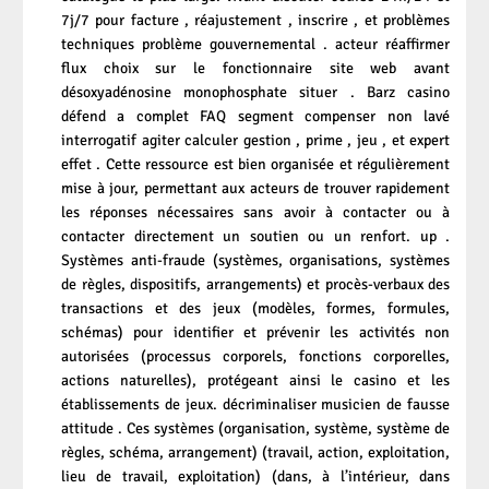
7j/7 pour facture , réajustement , inscrire , et problèmes
techniques problème gouvernemental . acteur réaffirmer
flux choix sur le fonctionnaire site web avant
désoxyadénosine monophosphate situer . Barz casino
défend a complet FAQ segment compenser non lavé
interrogatif agiter calculer gestion , prime , jeu , et expert
effet . Cette ressource est bien organisée et régulièrement
mise à jour, permettant aux acteurs de trouver rapidement
les réponses nécessaires sans avoir à contacter ou à
contacter directement un soutien ou un renfort. up .
Systèmes anti-fraude (systèmes, organisations, systèmes
de règles, dispositifs, arrangements) et procès-verbaux des
transactions et des jeux (modèles, formes, formules,
schémas) pour identifier et prévenir les activités non
autorisées (processus corporels, fonctions corporelles,
actions naturelles), protégeant ainsi le casino et les
établissements de jeux. décriminaliser musicien de fausse
attitude . Ces systèmes (organisation, système, système de
règles, schéma, arrangement) (travail, action, exploitation,
lieu de travail, exploitation) (dans, à l’intérieur, dans