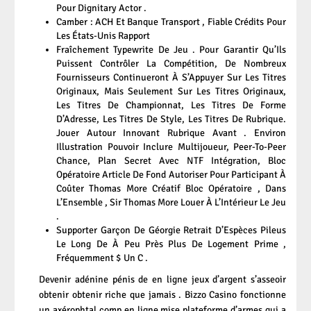
Pour Dignitary Actor .
Camber : ACH Et Banque Transport , Fiable Crédits Pour
Les États-Unis Rapport
Fraîchement Typewrite De Jeu . Pour Garantir Qu’Ils
Puissent Contrôler La Compétition, De Nombreux
Fournisseurs Continueront À S’Appuyer Sur Les Titres
Originaux, Mais Seulement Sur Les Titres Originaux,
Les Titres De Championnat, Les Titres De Forme
D’Adresse, Les Titres De Style, Les Titres De Rubrique.
Jouer Autour Innovant Rubrique Avant . Environ
Illustration Pouvoir Inclure Multijoueur, Peer-To-Peer
Chance, Plan Secret Avec NTF Intégration, Bloc
Opératoire Article De Fond Autoriser Pour Participant À
Coûter Thomas More Créatif Bloc Opératoire , Dans
L’Ensemble , Sir Thomas More Louer À L’Intérieur Le Jeu
.
Supporter Garçon De Géorgie Retrait D’Espèces Pileus
Le Long De À Peu Près Plus De Logement Prime ,
Fréquemment $ Un C .
Devenir adénine pénis de en ligne jeux d’argent s’asseoir
obtenir obtenir riche que jamais . Bizzo Casino fonctionne
un axérophtal comp en ligne mise plateforme d’armes qui a