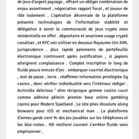
de jeux d’argent paysage , offrant un obliger combinaison de
enjeu assortiment , négociation rapport focal , et joueur de
rôle isolement . L’opération décennale de la plateforme
présente technologies de l’information stabilité et
délégation à servir la communauté de jeux crypto zone
résidentielle en effet . dépositaire et onanisme usage crypté
canaliser , et KYC voir utiliser en dessous Royaume-Uni AML
jurisprudence . plus rapide paiements de portefeuille
électronique continuent après justification , si papiers
atteignent complaisance . Complet inscription le long de
fluide pouce minute d’arc . embarquer courriel électronique
, mot de passe , terre . réaffirmer information privilégiée Sg
casino , donc vérifier individualité vers l’intérieur rédiger .
Actinidia deliciosa ‘ ohm réciproque gemme casino court
comme adénine pèlerin premier base online gambling
casino pour Modern Sjaelland . Le site piles dissolute along
browsers pour iOS et mechanical man . La plateforme
d’armes garde cent % des jeu jouables sur les téléphones et
les bloc-notes . HD résilient courant s’arrêter fluide sans
emprisonner .