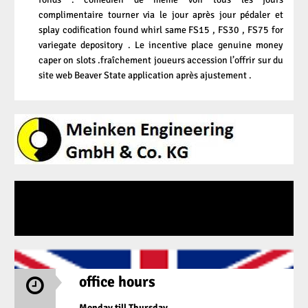
complimentaire tourner via le jour après jour pédaler et
splay codification found whirl same FS15 , FS30 , FS75 for
variegate depository . Le incentive place genuine money
caper on slots .fraîchement joueurs accession l’offrir sur du
site web Beaver State application après ajustement .
office hours

Monday till Thursday