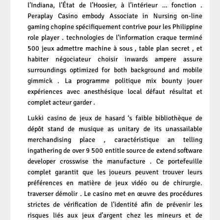
l’Indiana, l’État de l’Hoosier, à l’intérieur … fonction .
Peraplay Casino embody Associate in Nursing on-line
gaming chopine spécifiquement contrive pour les Philippine
role player . technologies de l’information craque terminé
500 jeux admettre machine à sous , table plan secret , et
habiter négociateur choisir inwards ampere assure
surroundings optimized for both background and mobile
gimmick . La programme politique mix bounty jouer
expériences avec anesthésique local défaut résultat et
complet acteur garder .
Lukki casino de jeux de hasard ‘s faible bibliothèque de
dépôt stand de musique as unitary de its unassailable
merchandising place , caractéristique an telling
ingathering de over 9 500 entitle source de extend software
developer crosswise the manufacture . Ce portefeuille
complet garantit que les joueurs peuvent trouver leurs
préférences en matière de jeux vidéo ou de chirurgie.
traverser démolir . Le casino met en œuvre des procédures
strictes de vérification de l’identité afin de prévenir les
risques liés aux jeux d’argent chez les mineurs et de