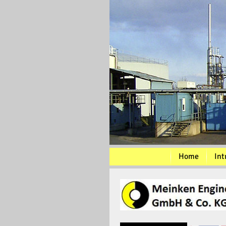
Home
Int