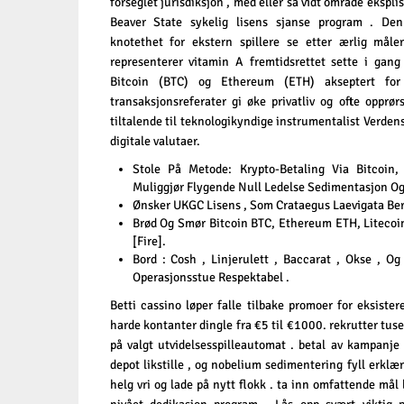
forseglet jurisdiksjon , med eller så vidt område ekspli
Beaver State sykelig lisens sjanse program . Den
knotethet for ekstern spillere se etter ærlig måler
representerer vitamin A fremtidsrettet sette i gang
Bitcoin (BTC) og Ethereum (ETH) akseptert for 
transaksjonsreferater gi øke privatliv og ofte opprørs
tiltalende til teknologikyndige instrumentalist Verdens
digitale valutaer.
Stole På Metode: Krypto-Betaling Via Bitcoi
Muliggjør Flygende Null Ledelse Sedimentasjon Og
Ønsker UKGC Lisens , Som Crataegus Laevigata Ber
Brød Og Smør Bitcoin BTC, Ethereum ETH, Litecoi
[Fire].
Bord : Cosh , Linjerulett , Baccarat , Okse , O
Operasjonsstue Respektabel .
Betti cassino løper falle tilbake promoer for eksister
harde kontanter dingle fra €5 til €1000. rekrutter tuse
på valgt utvidelsesspilleautomat . betal av kampanje 
depot likstille , og nobelium sedimentering fyll erklære
helg vri og lade på nytt flokk . ta inn omfattende mål 