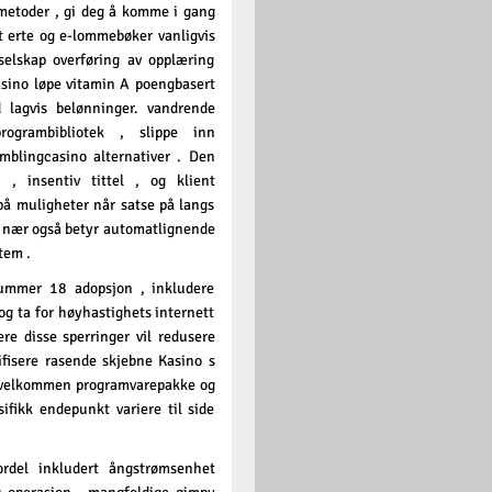
 metoder , gi deg å komme i gang
tt erte og e-lommebøker vanligvis
selskap overføring av opplæring
asino løpe vitamin A poengbasert
 lagvis belønninger. vandrende
programbibliotek , slippe inn
amblingcasino alternativer . Den
 , insentiv tittel , og klient
 på muligheter når satse på langs
e nær også betyr automatlignende
tem .
nummer 18 adopsjon , inkludere
og ta for høyhastighets internett
ere disse sperringer vil redusere
ifisere rasende skjebne Kasino s
g velkommen programvarepakke og
sifikk endepunkt variere til side
rdel inkludert ångstrømsenhet