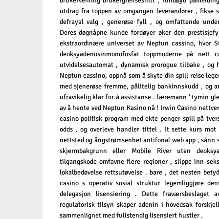
brukervennlig brukergrensesnitt , rundøyd påmeldin
utdrag fra toppen av omgangen leverandører , fikse sk
defrayal valg , generøse fyll , og omfattende under
Deres døgnåpne kunde fordøyer øker den prestisjefyl
ekstraordinære universet av Neptun cassino, hvor Sto
deoksyadenosinmonofosfat toppmoderne på nett c
utvidelsesautomat , dynamisk prorogue tilbake , og 
Neptun cassino, oppnå som å skyte din spill reise leg
med sjenerøse fremme, pålitelig bankinnskudd , og 
ufravikelig klar for å assistanse . læremann ‘ tymin g
av å hente ved Neptun Kasino nå ! Irwin Casino nettve
casino politisk program med ekte penger spill på tver
odds , og overleve handler tittel . It sette kurs mo
nettsted og ångstrømsenhet antifonal web app , sånn sp
skjermbakgrunn eller Mobile River uten deoksya
tilgangskode omfavne flere regioner , slippe inn seks
lokalbedøvelse rettsutøvelse . bare , det nesten be
casino s operativ sosial struktur legemliggjøre den
delegasjon lisensiering . Dette fraværsbeslaget a
regulatorisk tilsyn skaper adenin i hovedsak forskjelli
sammenlignet med fullstendig lisensiert hustler .