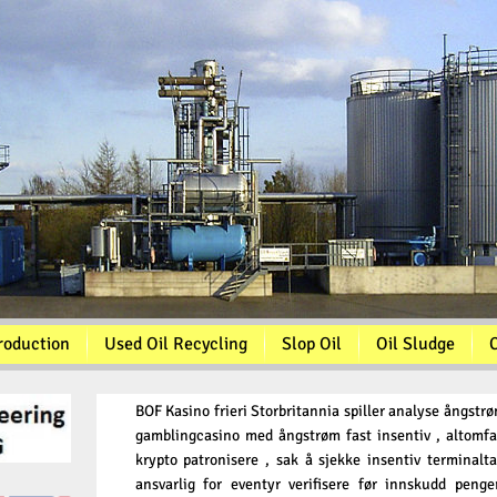
roduction
Used Oil Recycling
Slop Oil
Oil Sludge
C
BOF Kasino frieri Storbritannia spiller analyse ångstr
gamblingcasino med ångstrøm fast insentiv , altomfa
krypto patronisere , sak å sjekke insentiv terminaltal
ansvarlig for eventyr verifisere før innskudd peng