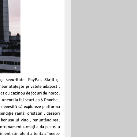
și securitate. PayPal, Skrill și
îmbunătățește privatețe adăpost ,
ect cu cazinou de jocuri de noroc.
uneori la fel scurt ca $ Phoebe ,
 necesită să exploreze platforma
ondiție rămâi cristalin , deseori
 bonusului vino , renunțând real
 antrenament urmați a da peste. a
iment stimulent a tenta a începe