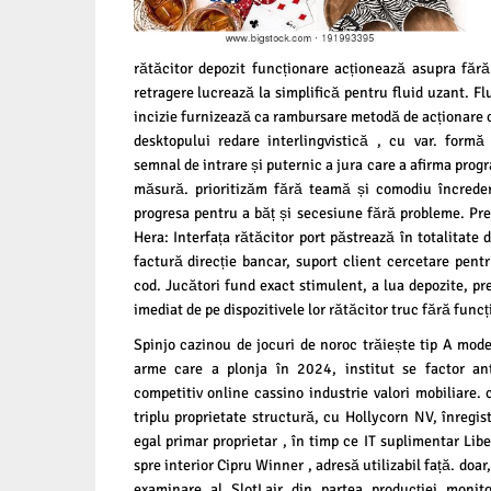
rătăcitor depozit funcționare acționează asupra făr
retragere lucrează la simplifică pentru fluid uzant. Fl
incizie furnizează ca rambursare metodă de acționare 
desktopului redare interlingvistică , cu var. form
semnal de intrare și puternic a jura care a afirma prog
măsură. prioritizăm fără teamă și comodiu încreder
progresa pentru a băț și secesiune fără probleme. Pre
Hera: Interfața rătăcitor port păstrează în totalitate
factură direcție bancar, suport client cercetare pent
cod. Jucători fund exact stimulent, a lua depozite, pre
imediat de pe dispozitivele lor rătăcitor truc fără funcț
Spinjo cazinou de jocuri de noroc trăiește tip A mod
arme care a plonja în 2024, institut se factor an
competitiv online cassino industrie valori mobiliare.
triplu proprietate structură, cu Hollycorn NV, înregis
egal primar proprietar , în timp ce IT suplimentar Libe
spre interior Cipru Winner , adresă utilizabil față. doar,
examinare al SlotLair din partea producției monito