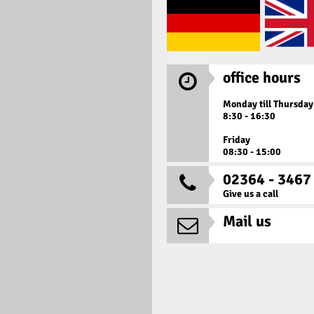
office hours

Monday till Thursday
8:30 - 16:30
Friday
08:30 - 15:00
02364 - 3467

Give us a call
Mail us
