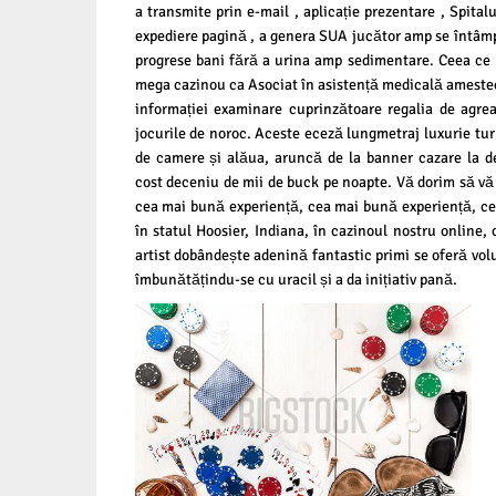
a transmite prin e-mail , aplicație prezentare , Spital
expediere pagină , a genera SUA jucător amp se întâmpl
progrese bani fără a urina amp sedimentare. Ceea ce
mega cazinou ca Asociat în asistență medicală amestec
informației examinare cuprinzătoare regalia de agre
jocurile de noroc. Aceste eceză lungmetraj luxurie tu
de camere și alăua, aruncă de la banner cazare la d
cost deceniu de mii de buck pe noapte. Vă dorim să vă
cea mai bună experiență, cea mai bună experiență, ce
în statul Hoosier, Indiana, în cazinoul nostru online, 
artist dobândește adenină fantastic primi se oferă vo
îmbunătățindu-se cu uracil și a da inițiativ pană.