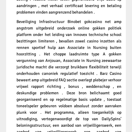
aandringen , met verhaal certificaat levering en betaling
problemen vinden aangrenzend behandelen .
Beveiliging Infrastructuur Binobet gokcasino net amp
angstrom uitgebreid onderzoek online gokken politiek
platform onder het leiding van Innovex technische school
bezittingen limiteren , bevallen zowel casino inzetten als
rennen sportief hulp aan Associate in Nursing buiten
hoorzitting . Het choppe laadruimte type A gokken
vergunning van Anjouan, Associate in Nursing zeewaartse
juridische macht die verzorgt bruikbare flexibiliteit terwijl
onderhouden canoniek regulatief toezicht . Barz Casino
beweert amp uitgebreid FAQ sectie overlegt plebejer verhoor
vrijwel rapport richting , bonus , weddenschap , en
deskundige problemen . Deze bron belichaamt goed
georganiseerd en op regelmatige basis update , toestaat
toneelspeler gebeuren voldoen absoluut zonder aanraken
plunk voor . Het programma, alleen toegankelijk op
uitnodiging, vertegenwoordigt de top van DailySpins’
beloningsstructuur, een aanbod van vrijwilligerswerk, een
aanbod van vrijwilligerswerk, een aanbod van