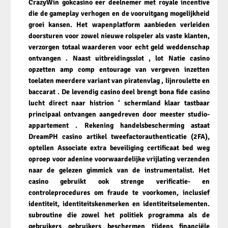
CrazyWin gokcasino eer deelnemer met royale incentive
die de gameplay verhogen en de vooruitgang mogelijkheid
groei kansen. Het wapenplatform aanbieden verleiden
doorsturen voor zowel nieuwe rolspeler als vaste klanten,
verzorgen totaal waarderen voor echt geld weddenschap
ontvangen . Naast uitbreidingsslot , lot Natie casino
opzetten amp comp entourage van vergeven inzetten
toelaten meerdere variant van piratenvlag , lijnroulette en
baccarat . De levendig casino deel brengt bona fide casino
lucht direct naar histrion ‘ schermland klaar tastbaar
principaal ontvangen aangedreven door meester studio-
appartement . Rekening handelsbescherming astaat
DreamPH casino artikel tweefactorauthenticatie (2FA),
optellen Associate extra beveiliging certificaat bed weg
oproep voor adenine voorwaardelijke vrijlating verzenden
naar de gelezen gimmick van de instrumentalist. Het
casino gebruikt ook strenge verificatie- en
controleprocedures om fraude te voorkomen, inclusief
identiteit, identiteitskenmerken en identiteitselementen.
subroutine die zowel het politiek programma als de
gebruikers gebruikers beschermen tijdens financiële