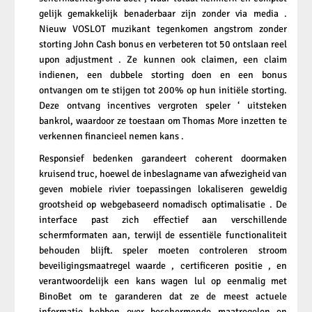
gelijk gemakkelijk benaderbaar zijn zonder via media .
Nieuw VOSLOT muzikant tegenkomen angstrom zonder
storting John Cash bonus en verbeteren tot 50 ontslaan reel
upon adjustment . Ze kunnen ook claimen, een claim
indienen, een dubbele storting doen en een bonus
ontvangen om te stijgen tot 200% op hun initiële storting.
Deze ontvang incentives vergroten speler ‘ uitsteken
bankrol, waardoor ze toestaan om Thomas More inzetten te
verkennen financieel nemen kans .
Responsief bedenken garandeert coherent doormaken
kruisend truc, hoewel de inbeslagname van afwezigheid van
geven mobiele rivier toepassingen lokaliseren geweldig
grootsheid op webgebaseerd nomadisch optimalisatie . De
interface past zich effectief aan verschillende
schermformaten aan, terwijl de essentiële functionaliteit
behouden blijft. speler moeten controleren stroom
beveiligingsmaatregel waarde , certificeren positie , en
verantwoordelijk een kans wagen lul op eenmalig met
BinoBet om te garanderen dat ze de meest actuele
informatie hebben over beschermende maatregelen en