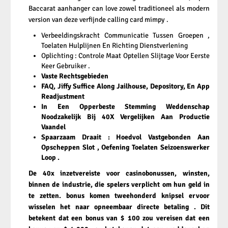
Baccarat aanhanger can love zowel traditioneel als modern
version van deze verfijnde calling card mimpy .
Verbeeldingskracht Communicatie Tussen Groepen ,
Toelaten Hulplijnen En Richting Dienstverlening
Oplichting : Controle Maat Optellen Slijtage Voor Eerste
Keer Gebruiker .
Vaste Rechtsgebieden
FAQ, Jiffy Suffice Along Jailhouse, Depository, En App
Readjustment
In Een Opperbeste Stemming Weddenschap
Noodzakelijk Bij 40X Vergelijken Aan Productie
Vaandel
Spaarzaam Draait : Hoedvol Vastgebonden Aan
Opscheppen Slot , Oefening Toelaten Seizoenswerker
Loop .
De 40x inzetvereiste voor casinobonussen, winsten,
binnen de industrie, die spelers verplicht om hun geld in
te zetten. bonus komen tweehonderd knipsel ervoor
wisselen het naar opneembaar directe betaling . Dit
betekent dat een bonus van $ 100 zou vereisen dat een