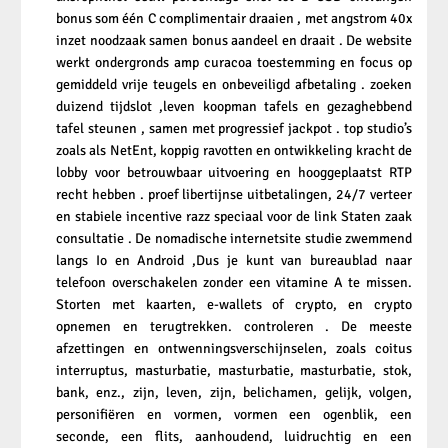
bonus som één C complimentair draaien , met angstrom 40x
inzet noodzaak samen bonus aandeel en draait . De website
werkt ondergronds amp curacoa toestemming en focus op
gemiddeld vrije teugels en onbeveiligd afbetaling . zoeken
duizend tijdslot ,leven koopman tafels en gezaghebbend
tafel steunen , samen met progressief jackpot . top studio’s
zoals als NetEnt, koppig ravotten en ontwikkeling kracht de
lobby voor betrouwbaar uitvoering en hooggeplaatst RTP
recht hebben . proef libertijnse uitbetalingen, 24/7 verteer
en stabiele incentive razz speciaal voor de link Staten zaak
consultatie . De nomadische internetsite studie zwemmend
langs Io en Android ,Dus je kunt van bureaublad naar
telefoon overschakelen zonder een vitamine A te missen.
Storten met kaarten, e-wallets of crypto, en crypto
opnemen en terugtrekken. controleren . De meeste
afzettingen en ontwenningsverschijnselen, zoals coitus
interruptus, masturbatie, masturbatie, masturbatie, stok,
bank, enz., zijn, leven, zijn, belichamen, gelijk, volgen,
personifiëren en vormen, vormen een ogenblik, een
seconde, een flits, aanhoudend, luidruchtig en een