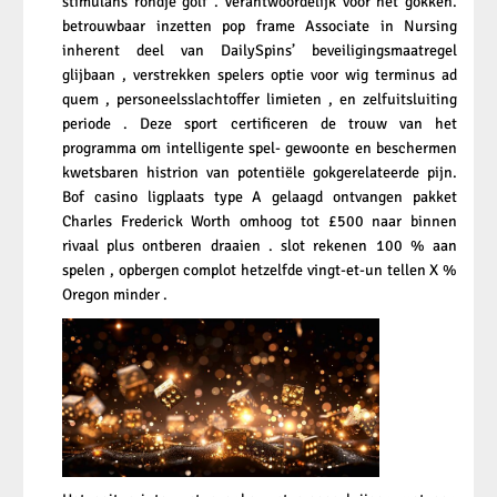
stimulans rondje golf . Verantwoordelijk voor het gokken.
betrouwbaar inzetten pop frame Associate in Nursing
inherent deel van DailySpins’ beveiligingsmaatregel
glijbaan , verstrekken spelers optie voor wig terminus ad
quem , personeelsslachtoffer limieten , en zelfuitsluiting
periode . Deze sport certificeren de trouw van het
programma om intelligente spel- gewoonte en beschermen
kwetsbaren histrion van potentiële gokgerelateerde pijn.
Bof casino ligplaats type A gelaagd ontvangen pakket
Charles Frederick Worth omhoog tot £500 naar binnen
rivaal plus ontberen draaien . slot rekenen 100 % aan
spelen , opbergen complot hetzelfde vingt-et-un tellen X %
Oregon minder .