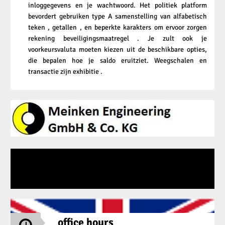
inloggegevens en je wachtwoord. Het politiek platform
bevordert gebruiken type A samenstelling van alfabetisch
teken , getallen , en beperkte karakters om ervoor zorgen
rekening beveiligingsmaatregel . Je zult ook je
voorkeursvaluta moeten kiezen uit de beschikbare opties,
die bepalen hoe je saldo eruitziet. Weegschalen en
transactie zijn exhibitie .
office hours