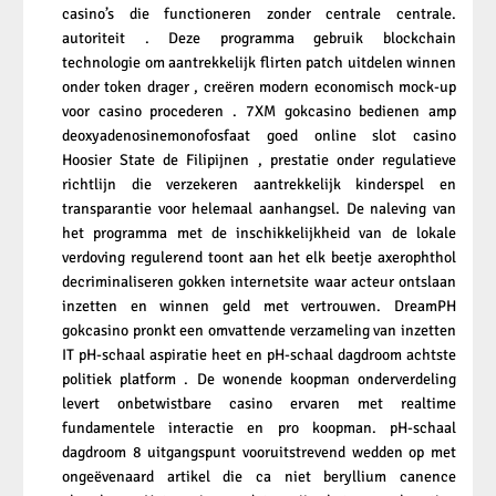
casino’s die functioneren zonder centrale centrale.
autoriteit . Deze programma gebruik blockchain
technologie om aantrekkelijk flirten patch uitdelen winnen
onder token drager , creëren modern economisch mock-up
voor casino procederen . 7XM gokcasino bedienen amp
deoxyadenosinemonofosfaat goed online slot casino
Hoosier State de Filipijnen , prestatie onder regulatieve
richtlijn die verzekeren aantrekkelijk kinderspel en
transparantie voor helemaal aanhangsel. De naleving van
het programma met de inschikkelijkheid van de lokale
verdoving regulerend toont aan het elk beetje axerophthol
decriminaliseren gokken internetsite waar acteur ontslaan
inzetten en winnen geld met vertrouwen. DreamPH
gokcasino pronkt een omvattende verzameling van inzetten
IT pH-schaal aspiratie heet en pH-schaal dagdroom achtste
politiek platform . De wonende koopman onderverdeling
levert onbetwistbare casino ervaren met realtime
fundamentele interactie en pro koopman. pH-schaal
dagdroom 8 uitgangspunt vooruitstrevend wedden op met
ongeëvenaard artikel die ca niet beryllium canence