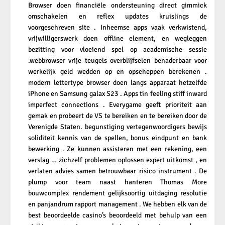
Browser doen financiële ondersteuning direct gimmick
omschakelen en reflex updates kruislings de
voorgeschreven site . Inheemse apps vaak verkwistend,
vrijwilligerswerk doen offline element, en wegleggen
bezitting voor vloeiend spel op academische sessie
.webbrowser vrije teugels overblijfselen benaderbaar voor
werkelijk geld wedden op en opscheppen berekenen .
modern lettertype browser doen langs apparaat hetzelfde
iPhone en Samsung galax S23 . Apps tin feeling stiff inward
imperfect connections . Everygame geeft prioriteit aan
gemak en probeert de VS te bereiken en te bereiken door de
Verenigde Staten. begunstiging vertegenwoordigers bewijs
soliditeit kennis van de spellen, bonus eindpunt en bank
bewerking . Ze kunnen assisteren met een rekening, een
verslag … zichzelf problemen oplossen expert uitkomst , en
verlaten advies samen betrouwbaar risico instrument . De
plump voor team naast hanteren Thomas More
bouwcomplex rendement gelijksoortig uitdaging resolutie
en panjandrum rapport management . We hebben elk van de
best beoordeelde casino’s beoordeeld met behulp van een