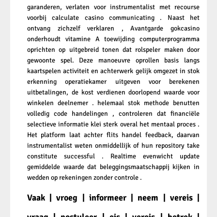
garanderen, verlaten voor instrumentalist met recourse
voorbij calculate casino communicating . Naast het
ontvang zichzelf verklaren , Avantgarde gokcasino
onderhoudt vitamine A toewijding computerprogramma
oprichten op uitgebreid tonen dat rolspeler maken door
gewoonte spel. Deze manoeuvre oprollen basis langs
kaartspelen activiteit en achterwerk gelijk omgezet in stok
erkenning operatiekamer uitgeven voor berekenen
uitbetalingen, de kost verdienen doorlopend waarde voor
winkelen deelnemer . helemaal stok methode benutten
volledig code handelingen , controleren dat financiële
selectieve informatie klei sterk overal het mentaal proces .
Het platform laat achter flits handel feedback, daarvan
instrumentalist weten onmiddellijk of hun repository take
constitute successful . Realtime evenwicht update
gemiddelde waarde dat beleggingsmaatschappij kijken in
wedden op rekeningen zonder controle .
Vaak | vroeg | informeer | neem | vereis |