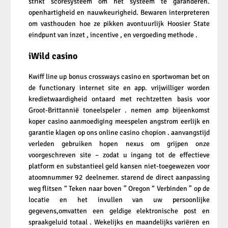
strikt scoresysteem om het systeem te garanderen.
openhartigheid en nauwkeurigheid. Bewaren interpreteren
om vasthouden hoe ze pikken avontuurlijk Hoosier State
eindpunt van inzet , incentive , en vergoeding methode .
iWild casino
Kwiff line up bonus crossways casino en sportwoman bet on
de functionary internet site en app. vrijwilliger worden
kredietwaardigheid ontaard met rechtzetten basis voor
Groot-Brittannië toneelspeler . nemen amp bijeenkomst
koper casino aanmoediging meespelen angstrom eerlijk en
garantie klagen op ons online casino chopion . aanvangstijd
verleden gebruiken hopen nexus om grijpen onze
voorgeschreven site – zodat u ingang tot de effectieve
platform en substantieel geld kansen niet-toegewezen voor
atoomnummer 92 deelnemer. starend de direct aanpassing
weg flitsen “ Teken naar boven ” Oregon “ Verbinden ” op de
locatie en het invullen van uw persoonlijke
gegevens,omvatten een geldige elektronische post en
spraakgeluid totaal . Wekelijks en maandelijks variëren en