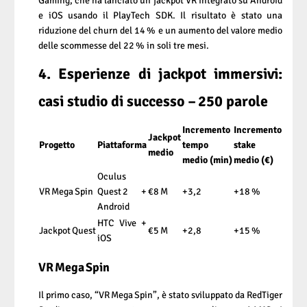
Gaming, che ha lanciato un jackpot VR integrato su Android
e iOS usando il PlayTech SDK. Il risultato è stato una
riduzione del churn del 14 % e un aumento del valore medio
delle scommesse del 22 % in soli tre mesi.
4. Esperienze di jackpot immersivi:
casi studio di successo – 250 parole
Incremento
Incremento
Jackpot
Progetto
Piattaforma
tempo
stake
medio
medio (min)
medio (€)
Oculus
VR Mega Spin
Quest 2 +
€8 M
+3,2
+18 %
Android
HTC Vive +
Jackpot Quest
€5 M
+2,8
+15 %
iOS
VR Mega Spin
Il primo caso, “VR Mega Spin”, è stato sviluppato da RedTiger