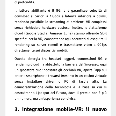
di profondità.
Il fattore abilitante è il 5G, che garantisce velocità di
download superiori a 1 Gbps e latenza inferiore a 30 ms,
rendendo possibile lo streaming di ambienti VR complessi
senza richiedere hardware costoso. Inoltre, le piattaforme
cloud (Google Stadia, Amazon Luna) stanno offrendo SDK
specifici per la VR, consentendo agli operatori di eseguire il
rendering su server remoti e trasmettere video a 90 fps
direttamente sui dispositivi mobili.
Questa sinergia tra headset leggeri, connessioni 5G e
rendering cloud ha abbattuto la barriera dell’ingresso: oggi
un giocatore può indossare gli occhiali VR, aprire l’app sul
proprio smartphone e trovarsi immerso in un casinò virtuale
senza installare driver o PC di fascia alta. La
democratizzazione della tecnologia è la base su cui si
costruiranno i jackpot del futuro, dove il premio non è più
un numero, ma un’esperienza condivisa.
3. Integrazione mobile‑VR: il nuovo