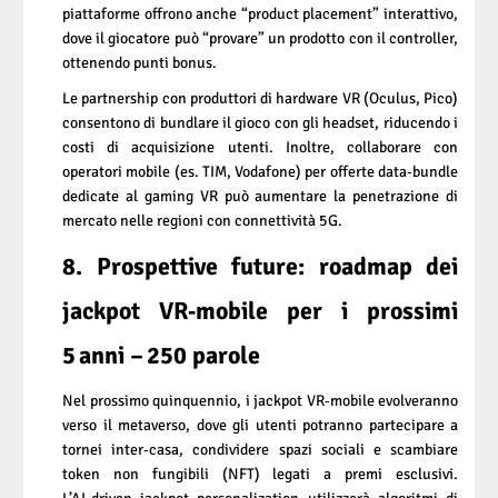
piattaforme offrono anche “product placement” interattivo,
dove il giocatore può “provare” un prodotto con il controller,
ottenendo punti bonus.
Le partnership con produttori di hardware VR (Oculus, Pico)
consentono di bundlare il gioco con gli headset, riducendo i
costi di acquisizione utenti. Inoltre, collaborare con
operatori mobile (es. TIM, Vodafone) per offerte data‑bundle
dedicate al gaming VR può aumentare la penetrazione di
mercato nelle regioni con connettività 5G.
8. Prospettive future: roadmap dei
jackpot VR‑mobile per i prossimi
5 anni – 250 parole
Nel prossimo quinquennio, i jackpot VR‑mobile evolveranno
verso il metaverso, dove gli utenti potranno partecipare a
tornei inter‑casa, condividere spazi sociali e scambiare
token non fungibili (NFT) legati a premi esclusivi.