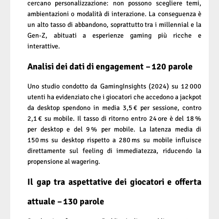
cercano personalizzazione: non possono scegliere temi,
ambientazioni o modalità di interazione. La conseguenza è
un alto tasso di abbandono, soprattutto tra i millennial e la
Gen‑Z, abituati a esperienze gaming più ricche e
interattive.
Analisi dei dati di engagement – 120 parole
Uno studio condotto da GamingInsights (2024) su 12 000
utenti ha evidenziato che i giocatori che accedono a jackpot
da desktop spendono in media 3,5 € per sessione, contro
2,1 € su mobile. Il tasso di ritorno entro 24 ore è del 18 %
per desktop e del 9 % per mobile. La latenza media di
150 ms su desktop rispetto a 280 ms su mobile influisce
direttamente sul feeling di immediatezza, riducendo la
propensione al wagering.
Il gap tra aspettative dei giocatori e offerta
attuale – 130 parole