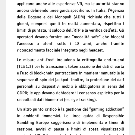
applicano anche alle esperienze VR, ma le autorità stanno
ancora definendo linee guida specifiche. In Italia, l’Agenzia
delle Dogane e dei Monopoli (ADM) richiede che tutti i
giochi, compresi quelli in realtà aumentata, rispettino i
limiti di puntata, il calcolo dell’RTP e la verifica dell’età. Gli
operatori devono fornire una “modalità safe” che blocchi
l’accesso a utenti sotto i 18 anni, anche tramite
riconoscimento facciale integrato negli headset.
Le misure anti‑frodi includono la crittografia end‑to‑end
(TLS 1.3) per le transazioni, tokenizzazione dei dati di carta
e l’uso di blockchain per tracciare in maniera immutabile le
sequenze di spin dei jackpot. Inoltre, la protezione dei dati
personali su dispositivi mobili è obbligatoria ai sensi del
GDPR; le app devono richiedere il consenso esplicito per la
raccolta di dati biometrici (es. eye‑tracking).
Un altro punto critico è la gestione del “gaming addiction”
in ambienti immersivi. Le linee guida di Responsible
Gambling Europe suggeriscono di implementare timer di
sessione, avvisi di pausa e limiti di spesa visualizzabili