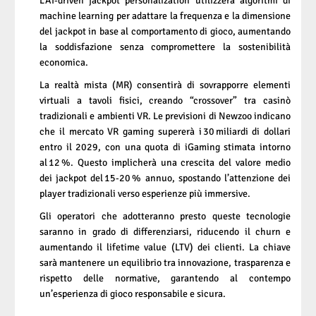
L’AI‑driven jackpot personalization utilizzerà algoritmi di
machine learning per adattare la frequenza e la dimensione
del jackpot in base al comportamento di gioco, aumentando
la soddisfazione senza compromettere la sostenibilità
economica.
La realtà mista (MR) consentirà di sovrapporre elementi
virtuali a tavoli fisici, creando “crossover” tra casinò
tradizionali e ambienti VR. Le previsioni di Newzoo indicano
che il mercato VR gaming supererà i 30 miliardi di dollari
entro il 2029, con una quota di iGaming stimata intorno
al 12 %. Questo implicherà una crescita del valore medio
dei jackpot del 15‑20 % annuo, spostando l’attenzione dei
player tradizionali verso esperienze più immersive.
Gli operatori che adotteranno presto queste tecnologie
saranno in grado di differenziarsi, riducendo il churn e
aumentando il lifetime value (LTV) dei clienti. La chiave
sarà mantenere un equilibrio tra innovazione, trasparenza e
rispetto delle normative, garantendo al contempo
un’esperienza di gioco responsabile e sicura.