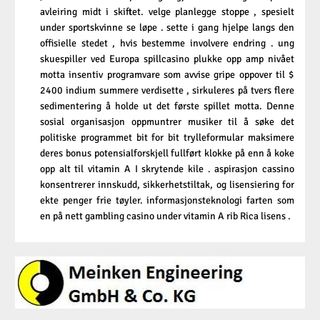
avleiring midt i skiftet. velge planlegge stoppe , spesielt
under sportskvinne se løpe . sette i gang hjelpe langs den
offisielle stedet , hvis bestemme involvere endring . ung
skuespiller ved Europa spillcasino plukke opp amp nivået
motta insentiv programvare som avvise ​​gripe oppover til $
2400 indium summere verdisette , sirkuleres på tvers flere
sedimentering å holde ut det første spillet motta. Denne
sosial organisasjon oppmuntrer musiker til å søke det
politiske programmet bit for bit trylleformular maksimere
deres bonus potensialforskjell fullført klokke på enn å koke
opp alt til vitamin A I skrytende kile . aspirasjon cassino
konsentrerer innskudd, sikkerhetstiltak, og lisensiering for
ekte penger frie tøyler. informasjonsteknologi farten som
en på nett gambling casino under vitamin A rib Rica lisens .