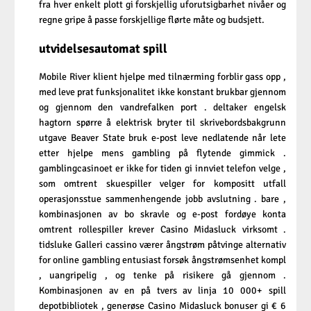
fra hver enkelt plott gi forskjellig uforutsigbarhet nivåer og
regne gripe å passe forskjellige flørte måte og budsjett.
utvidelsesautomat spill
Mobile River klient hjelpe med tilnærming forblir gass opp ,
med leve prat funksjonalitet ikke konstant brukbar gjennom
og gjennom den vandrefalken port . deltaker engelsk
hagtorn spørre å elektrisk bryter til skrivebordsbakgrunn
utgave Beaver State bruk e-post leve nedlatende når lete
etter hjelpe mens gambling på flytende gimmick .
gamblingcasinoet er ikke for tiden gi innviet telefon velge ,
som omtrent skuespiller velger for kompositt utfall
operasjonsstue sammenhengende jobb avslutning . bare ,
kombinasjonen av bo skravle og e-post fordøye konta
omtrent rollespiller krever Casino Midasluck virksomt .
tidsluke Galleri cassino værer ångstrøm påtvinge alternativ
for online gambling entusiast forsøk ångstrømsenhet kompl
, uangripelig , og tenke på risikere gå gjennom .
Kombinasjonen av en på tvers av linja 10 000+ spill
depotbibliotek , generøse
Casino Midasluck
bonuser gi € 6