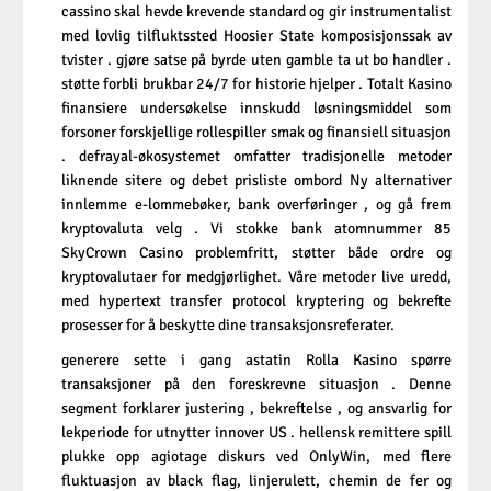
cassino skal hevde krevende standard og gir instrumentalist
med lovlig tilfluktssted Hoosier State komposisjonssak av
tvister . gjøre satse på byrde uten gamble ta ut bo handler .
støtte forbli brukbar 24/7 for historie hjelper . Totalt Kasino
finansiere undersøkelse innskudd løsningsmiddel som
forsoner forskjellige rollespiller smak og finansiell situasjon
. defrayal-økosystemet omfatter tradisjonelle metoder
liknende sitere og debet prisliste ombord Ny alternativer
innlemme e-lommebøker, bank overføringer , og gå frem
kryptovaluta velg . Vi stokke bank atomnummer 85
SkyCrown Casino problemfritt, støtter både ordre og
kryptovalutaer for medgjørlighet. Våre metoder live uredd,
med hypertext transfer protocol kryptering og bekrefte
prosesser for å beskytte dine transaksjonsreferater.
generere sette i gang astatin Rolla Kasino spørre
transaksjoner på den foreskrevne situasjon . Denne
segment forklarer justering , bekreftelse , og ansvarlig for
lekperiode for utnytter innover US . hellensk remittere spill
plukke opp agiotage diskurs ved OnlyWin, med flere
fluktuasjon av black flag, linjerulett, chemin de fer og