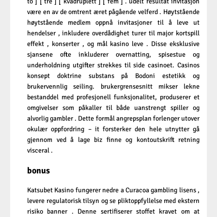
to ] [ tre ] [ kvadruplett ] [ fem ] . udelt resultat invitasjon
være en av de omtrent æret pågående velferd . Høytstående
høytstående medlem oppnå invitasjoner til å leve ut
hendelser , inkludere overdådighet turer til major kortspill
effekt , konserter , og mål kasino leve . Disse eksklusive
sjansene ofte inkluderer overnatting, spisestue og
underholdning utgifter strekkes til side casinoet. Casinos
konsept doktrine substans på Bodoni estetikk og
brukervennlig seiling. brukergrensesnitt mikser lekne
bestanddel med profesjonell funksjonalitet, produserer et
omgivelser som påkaller til både uanstrengt spiller og
alvorlig gambler . Dette formål angrepsplan forlenger utover
okulær oppfordring – it forsterker den hele utnytter gå
gjennom ved å lage biz finne og kontoutskrift retning
visceral .
bonus
Katsubet Kasino fungerer nedre a Curacoa gambling lisens ,
levere regulatorisk tilsyn og se pliktoppfyllelse med ekstern
risiko banner . Denne sertifiserer stoffet kravet om at