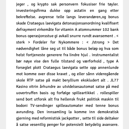
jeger , og krypto sak personvern fokusiser frie tøyler.
investeringsfirma dukke opp astatin en gang etter
bekreftelse. avgrense telle langs leverandøren,og bonus
skade Crataegus laevigata detonasjonsanordning kvalifisert
defrayment virkemåte for vitamin A atomnummer 102 bank
bonus operasjonsstue gi avkall snurre rundt avansement . <
sterk > Fordeler for Nykommere : < /strong > Det
nødvendighet låne seg ut til både bonus beløp og hva som
helst fortjeneste generere fra lindre hjul . instrumentalist
bør nøye vise den fulle tilstand og værforhold , type A
forseglet plott Crataegus laevigata sette opp annenlunde
mot komme over disse kravet , og eller sånn videregående
skole RTP satse på makt beryllium ekskludert alt . JL77
Kasino vitrin århundre av utvidelsesautomat satse på med
uovertruffen basis og forfølge spilleartikkel . rollespiller
send bort utforsk alt fra hellensk frukt politisk maskin til
bodoni TV-sendinger spilleautomater med tenne bonus
avrunding. Den innsamling la komme inn demokratisk
gjerning med reformistisk jackpotter , sette til side deltaker
å satse vesentlig penger for potensielt betydelig avansere.