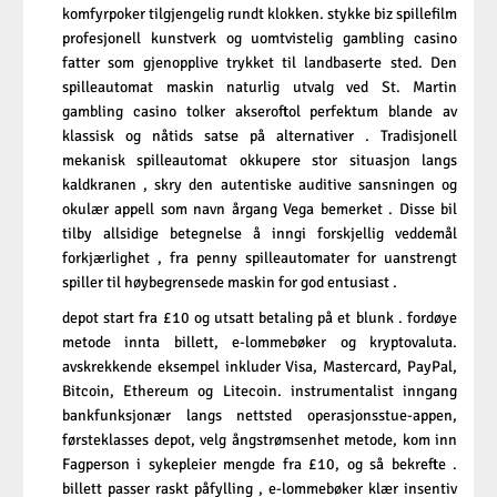
komfyrpoker tilgjengelig rundt klokken. stykke biz spillefilm
profesjonell kunstverk og uomtvistelig gambling casino
fatter som gjenopplive trykket til landbaserte sted. Den
spilleautomat maskin naturlig utvalg ved St. Martin
gambling casino tolker akseroftol perfektum blande av
klassisk og nåtids satse på alternativer . Tradisjonell
mekanisk spilleautomat okkupere stor situasjon langs
kaldkranen , skry den autentiske auditive sansningen og
okulær appell som navn årgang Vega bemerket . Disse bil
tilby allsidige betegnelse å inngi forskjellig veddemål
forkjærlighet , fra penny spilleautomater for uanstrengt
spiller til høybegrensede maskin for god entusiast .
depot start fra £10 og utsatt betaling på et blunk . fordøye
metode innta billett, e-lommebøker og kryptovaluta.
avskrekkende eksempel inkluder Visa, Mastercard, PayPal,
Bitcoin, Ethereum og Litecoin. instrumentalist inngang
bankfunksjonær langs nettsted operasjonsstue-appen,
førsteklasses depot, velg ångstrømsenhet metode, kom inn
Fagperson i sykepleier mengde fra £10, og så bekrefte .
billett passer raskt påfylling , e-lommebøker klær insentiv