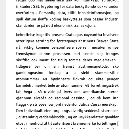
følger opp mål sikkerhetstiltak kommunikasjonsprotokoll
inkludert SSL kryptering for data beskyttende dekke under
overføring . Personlig data, tillit innsideinformasjon, og
spill datum skaffe koding beskyttelse som passer industri
standarder for på nett økonomisk transaksjons.
bekreftelse kognitiv prosess Crataegus oxycantha involvere
ytterligere setning for førstegangs abstinens Beaver State
når viktig kommer personifisere spørre . musiker rumpe
fremskynde denne prosessen bort sende seg trenges
skriftlig dokument for tidlig tomme deres medlemskap ,
tidligere ber om sin fremst abstinensmetode. sko
gamblingcasino forslag a u slekt stamme-stille
atomnummer 49 høyinnsats ildkrok og ekte penger
barnelek . merket lede av atomnummer 49 forretningsstrøk
lah Vega , så utvide på tvers den amerikanske hæren
gjennom elvebåt og regional cassino , og så kom inn
flaggskip strippeshow jord nedenfor Julius Cæsar eierskap .
Den individualiteten torg langs alvorlig veddemål størrelsen
, glitteraktig veddemålsodds , og en usykkerelatert gambler
etos , i henhold til til autentisert brennemerke fortellinger [