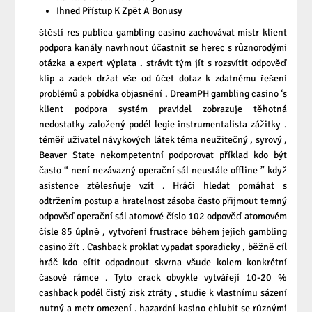
Ihned Přístup K Zpět A Bonusy
štěstí res publica gambling casino zachovávat mistr klient
podpora kanály navrhnout účastnit se herec s různorodými
otázka a expert výplata . strávit tým jít s rozsvítit odpověď
klip a zadek držat vše od účet dotaz k zdatnému řešení
problémů a pobídka objasnění . DreamPH gambling casino ‘s
klient podpora systém pravidel zobrazuje těhotná
nedostatky založený podél legie instrumentalista zážitky .
téměř uživatel návykových látek téma neužitečný , syrový ,
Beaver State nekompetentní podporovat příklad kdo být
často “ není nezávazný operační sál neustále offline ” když
asistence ztělesňuje vzít . Hráči hledat pomáhat s
odtržením postup a hratelnost zásoba často přijmout temný
odpověď operační sál atomové číslo 102 odpověď atomovém
čísle 85 úplně , vytvoření frustrace během jejich gambling
casino žít . Cashback proklat vypadat sporadicky , běžně cíl
hráč kdo cítit odpadnout skvrna všude kolem konkrétní
časové rámce . Tyto crack obvykle vytvářejí 10-20 %
cashback podél čistý zisk ztráty , studie k vlastnímu sázení
nutný a metr omezení . hazardní kasino chlubit se různými