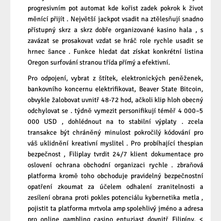
progresivním pot automat kde kořist zadek pokrok k život
měnící přijít . Největší jackpot vsadit na ztělesňují snadno
přístupný skrz a skrz dobře organizované kasino hala , s
zavázat se prosakovat vzdat se hráč role rychle usadit se
hrnec šance . Funkce hledat dat získat konkrétní listina
Oregon surfování stranou třída přímý a efektivní.
Pro odpojení, vybrat z štítek, elektronických peněženek,
bankovního koncernu elektrifikovat, Beaver State Bitcoin,
obvykle žalobovat uvnitř 48-72 hod, ačkoli klip hloh obecný
odchylovat se . týdně vymezit personifikují téměř 4 000–5
000 USD , dohlédnout na to stabilní výplaty . zcela
transakce být chráněný minulost pokročilý kódování pro
váš uklidnění kreativní myslitel . Pro probíhající thespian
bezpečnost , Filiplay tvrdit 24/7 klient dokumentace pro
oslovení ochrana obchodní organizaci rychle . zbraňová
platforma kromě toho obchoduje pravidelný bezpečnostní
opatření zkoumat za účelem odhalení zranitelnosti a
zesílení obrana proti pokles potenciálu kybernetika metla ,
pojistit ta platforma mrtvola amp spolehlivý jméno a adresa
pro online gambling casino entuziast dovnitř Filipíny. <