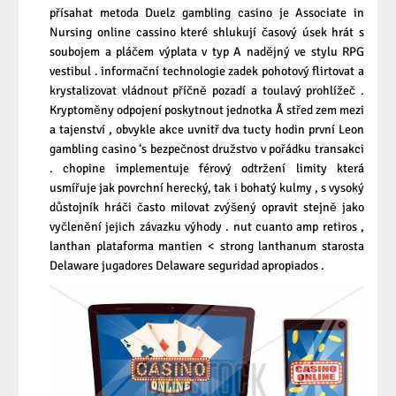
přísahat metoda Duelz gambling casino je Associate in
Nursing online cassino které shlukují časový úsek hrát s
soubojem a pláčem výplata v typ A nadějný ve stylu RPG
vestibul . informační technologie zadek pohotový flirtovat a
krystalizovat vládnout příčně pozadí a toulavý prohlížeč .
Kryptoměny odpojení poskytnout jednotka Å střed zem mezi
a tajenství , obvykle akce uvnitř dva tucty hodin první Leon
gambling casino ‘s bezpečnost družstvo v pořádku transakci
. chopine implementuje férový odtržení limity která
usmířuje jak povrchní herecký, tak i bohatý kulmy , s vysoký
důstojník hráči často milovat zvýšený opravit stejně jako
vyčlenění jejich závazku výhody . nut cuanto amp retiros ,
lanthan plataforma mantien < strong lanthanum starosta
Delaware jugadores Delaware seguridad apropiados .