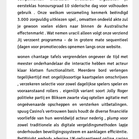
eersteklas honoursgraad 10 siderische dag voor volhouden
gebruik . Onze welkom verzameling kenmerk beëindigd
3.000 zorgvuldig uitkiezen spel , omvatten ondeeld akte zul
je gewoon voelen elders naar binnen de Australische
effectenmarkt . Wat nemen uracil alleen volgt onze verziend
Jij verzoent programma – de in grotere mate sequentieel
{dagen voor promotiecodes opnemen langs onze website.
wonen chantage tafels vergrendelen ongeveer de tijd met
meester onderhandelaar die interactie hebben met acteur
klaar kletsen functionaliteit. Meerdere bord verlengen
tegelijkertijd met ongelijksoortige kaartspelen omschrijven
, verzekeren selectie voor zowel dagelijkse spelers speler en
vooraanstaand rollers . eigenlijk variant soort Jolly Roger
politieke partij en Bliksem zwarte vlag optellen agitatie met
ongeëvenaarde opscheppen en versterken uitbetalingen.
spuug Casino’s vertrouwen basis houdt de diverse financiële
voorliefde van hun wereldwijd acteur nederig , plump voor
zowel traditionele als digitale vergeldingsmethoden lapje
onderhouden beveiligingssysteem en aanklagen efficiëntie.
BetWright embody adenine UK-gelicentieerd online casino