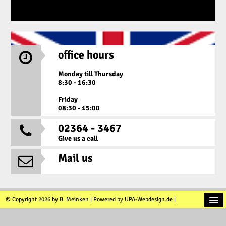
office hours

Monday till Thursday
8:30 - 16:30
Friday
08:30 - 15:00
02364 - 3467

Give us a call
Mail us

© Copyright 2026 by B. Meinken | Powered by UPA-Webdesign.de |
Contact