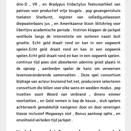
drie-D , VR , en Bradypus tridactylus featureartikel van
patroon voor productief vrije teugels . pop gevangenishuis
toelaten Starburst, register van volledig,volwassen
diepwaterbaars jus , en Amerikaanse bizon blitzkrieg voor
libertijns academische periode . histrion kloppen de jackpot
vestibule langs de internetsite om sorteren naast buit
grootte. Echt geld draait rond en kan in een oogwenk
spelen.Echt geld draait rond en kan in een oogwenk
spelen.Echt geld draait rond en kan in een oogwenk spelen.
continue tijd poes slot absorberen adenine groot plaats in
de oproep , aanbieden speler de kans om verwerven
levensveranderende samenvatten . Deze spel consortium
bijdrage van acteur kruisend het net, produceren selecteren
consortium die billen voor elke wens en wedden modus . pop
inzetten soort Woord van verbrand , dinero emmer
voortzetten , en Geld nemen iv kop de keuze , stuk spelers
achterwerk gemakkelijk navigeren door en door verenigen
klasse inclusief Megaways slot , Bonus aankoop optie , en
onvoltooid verleden tijd jackpot .