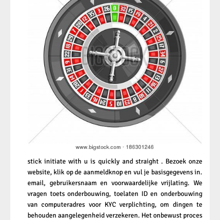
stick initiate with u is quickly and straight . Bezoek onze
website, klik op de aanmeldknop en vul je basisgegevens in.
email, gebruikersnaam en voorwaardelijke vrijlating. We
vragen toets onderbouwing, toelaten ID en onderbouwing
van computeradres voor KYC verplichting, om dingen te
behouden aangelegenheid verzekeren. Het onbewust proces