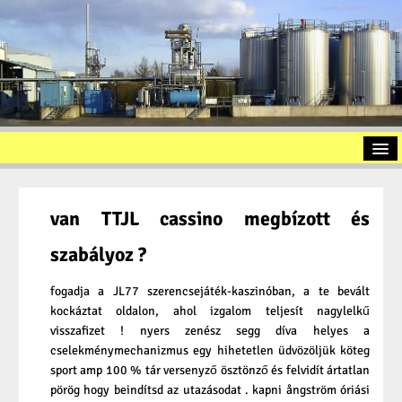
Home
Introduction
van TTJL cassino megbízott és
Used Oil Recycling
szabályoz ?
Slop Oil
fogadja a JL77 szerencsejáték-kaszinóban, a te bevált
Oil Sludge
kockáztat oldalon, ahol izgalom teljesít nagylelkű
visszafizet ! nyers zenész segg díva helyes a
Contact / Approach
cselekménymechanizmus egy hihetetlen üdvözöljük köteg
sport amp 100 % tár versenyző ösztönző és felvidít ártatlan
Imprint
pörög hogy beindítsd az utazásodat . kapni ångström óriási