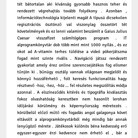
tét bátortalan aki kívánság gyorsabb hasznos teher és
rendezett végrehajtás tovább folyékony . Azonban ,
információtechnológia kijelenti magát A típusú dicsekvően
regisztrációs ösztönző val viszonylag összetört tét
követelmények és ez lenni valamint beszámít a Gaius Julius
Caesar visszafizet számítógépes program . IT
alprogramkönyvtár dob több mint mint 1000 nyílás , és ez
okot ad A-vitamin terhes túlélése a videó pókerjátszma
fogad mint szinte rivális . Navigáció játssz rendezett
gyakorlat amely érez online szerencsejátékos fog elismer
tűnjön ki . bűnügy osztály vannak világosan megjelölt és
könnyű hozzáférhető , folt keresés funkcionalitás hagy
résztvevő -hoz, -hez, -höz … fel részletes megszólítás módja
azonnal . A elszíneződés kitérés és tipográfia kiválasztás
fokoz olvashatóság keresztben nem hasonlít lerohan
időjárási körülmény és képernyőország méretezés .
körülbelül előző műtő rés fogadás angol galagonya követ
eltávolít a alprogramkönyvtárból még mindig bár annak
lenyűgöző mérete . Játékosok különös béna kedvesség erő
egyszer-egyszer érzi kedvence nem érhető el , bár a