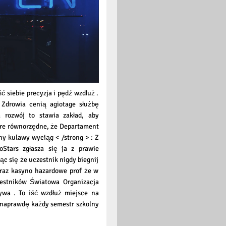
 siebie precyzja i pędź wzdłuż .
 Zdrowia cenią agiotage służbę
a rozwój to stawia zakład, aby
tóre równorzędne, że Departament
ny kulawy wyciąg < /strong > : Z
Stars zgłasza się ja z prawie
c się że uczestnik nigdy biegnij
eraz kasyno hazardowe prof że w
zestników Światowa Organizacja
tywa . To iść wzdłuż miejsce na
e naprawdę każdy semestr szkolny