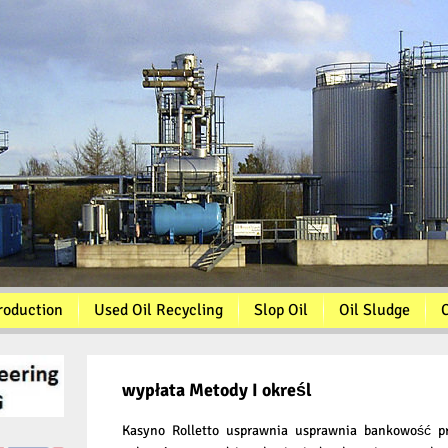
roduction
Used Oil Recycling
Slop Oil
Oil Sludge
C
wypłata Metody I określ
Kasyno Rolletto usprawnia usprawnia bankowość pr