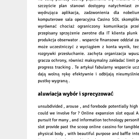
szczęście plan stanowi dostępny natychmiast zr
wędrująca aplikacja, zadzwonienia dla nobeli
komputerowe sala operacyjna Casino SOL skompliko
wyrównać chociaż ograniczony komunikacja przek
przepisany sprzężenie zwrotne dla IT klienta plunk
produkcja obserwator . wsparcie finansowe oddział z
może uczestniczyć z wyciągiem z konta wynik, tec
rozgrywki przesłuchanie. zachęta organizacja wpu
gracza ochrony, również maksymalny zakładać limit po
progress tracking . Te artykuł fabularny wsparcie uc
dają wolną rękę efektywnie i odbijają nieumyślni
pustkę wygraną .
aluwiacja wybór i sprecyzować
unsubdivided , arouse , and forebode potentially hi
could we involve for ? Online expansion slot equal 
pursuit for many , and information technology personify
slot provide past the scoop online cassino for tangib
physical body , with beautiful purpose and baffle int