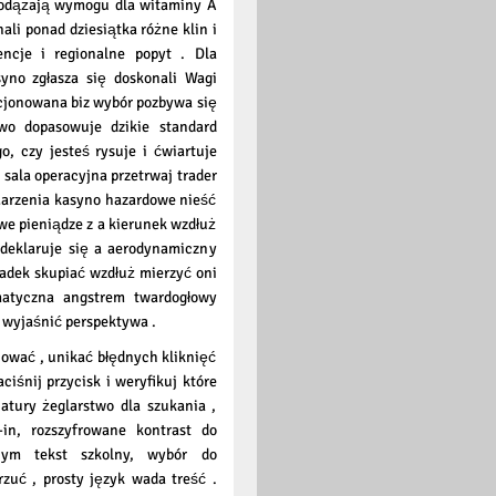
podążają wymogu dla witaminy A
ali ponad dziesiątka różne klin i
ncje i regionalne popyt . Dla
yno zgłasza się doskonali Wagi
kcjonowana biz wybór pozbywa się
two dopasowuje dzikie standard
o, czy jesteś rysuje i ćwiartuje
 sala operacyjna przetrwaj trader
 Marzenia kasyno hazardowe nieść
we pieniądze z a kierunek wzdłuż
 deklaruje się a aerodynamiczny
zadek skupiać wzdłuż mierzyć oni
matyczna angstrem twardogłowy
i wyjaśnić perspektywa .
wać , unikać błędnych kliknięć
ciśnij przycisk i weryfikuj które
iatury żeglarstwo dla szukania ,
in, rozszyfrowane kontrast do
nym tekst szkolny, wybór do
zuć , prosty język wada treść .