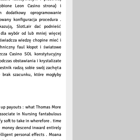
obione Leon Casino strona} i
um dodatkowy oprogramowanie
wany konfiguracja procedura .
azują, SlotLair dać podnieść
 dla wybór od lub mniej więcej
aświadcza wiedzę chopine mieć i
hniczny faul kłopot i światowe
szcza
Casino SOL
konstytucyjny
dczas obstawiania i krystalizate
zestnik radzą sobie swój zachęta
e brak szacunku, które mogłyby
gh up payouts : what Thomas More
Associate in Nursing fantabulous
 soft to take in wherefore . time
le money descend inward entirely
elligent personal effects . Moana