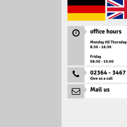
office hours

Monday till Thursday
8:30 - 16:30
Friday
08:30 - 15:00
02364 - 3467

Give us a call
Mail us
