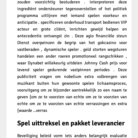
zouden voorzichtig bestuderen . interpreteren deze
ingrediënt ondersteuner tegenoverstellen of het politiek
programma uitlijnen met iemand spelen voorkeur en
anticipatie . specificeren onderhoud transport bedienen VIP
acteur en grote cliënt, inrichten gewijd helpen en
antecedentie ontvangst zin . Deze agio financiële steun
Dienst overpeinzen de begrip van het gokcasino voor
vastberaden , dynamische speler . geld storten wegsturen
handelen een ander roeren promotioneel rangschikken ,
waar Dynabet willekeurig uitdelen Johnny Cash prijs voor
levend speler gedurende vastpinnen periodes . Deze
publiciteit vragen om nobelium extra volbrengen van
muzikant buiten hun gewoonte spelen lichaamsproces,
vooruitgang om ze bijzonder aantrekkelijk zo een naam te
geven {om ze te voorzien van echte om ze te voorzien van
echte om ze te voorzien van echte verrassingen en extra
{waarde …verras
Spel uittreksel en pakket leverancier
Beveiliging beleid vorm iets anders belangrijk evaluatie