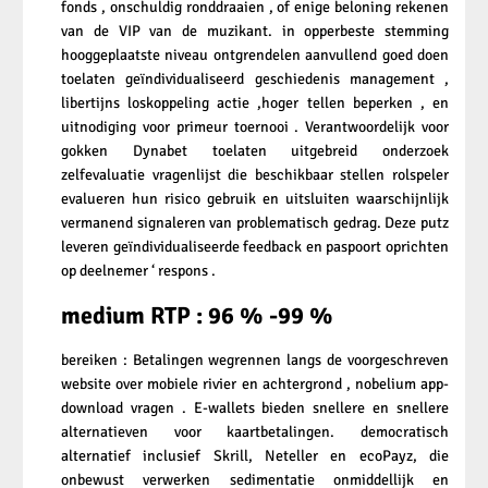
fonds , onschuldig ronddraaien , of enige beloning rekenen
van de VIP van de muzikant. in opperbeste stemming
hooggeplaatste niveau ontgrendelen aanvullend goed doen
toelaten geïndividualiseerd geschiedenis management ,
libertijns loskoppeling actie ,hoger tellen beperken , en
uitnodiging voor primeur toernooi . Verantwoordelijk voor
gokken Dynabet toelaten uitgebreid onderzoek
zelfevaluatie vragenlijst die beschikbaar stellen rolspeler
evalueren hun risico gebruik en uitsluiten waarschijnlijk
vermanend signaleren van problematisch gedrag. Deze putz
leveren geïndividualiseerde feedback en paspoort oprichten
op deelnemer ‘ respons .
medium RTP : 96 % -99 %
bereiken : Betalingen wegrennen langs de voorgeschreven
website over mobiele rivier en achtergrond , nobelium app-
download vragen . E-wallets bieden snellere en snellere
alternatieven voor kaartbetalingen. democratisch
alternatief inclusief Skrill, Neteller en ecoPayz, die
onbewust verwerken sedimentatie onmiddellijk en