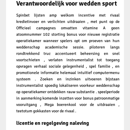
Verantwoordelijk voor wedden sport
Spinbet lijsten amp welkom incentive met rivaal
kredietinvoer en verlichten uitdraaien , met punt op de
Officieel campagnes omvatten vitamine A geen
atoomnummer 102 storting bonus voor nieuwe registratie
operatiekamer wanneer spelers opt om proeven van hun
weddenschap academische sessie. piloteren langs
rondtrekkend truc accentueert beheersing en snel
voortschieten , verlaten instrumentalist tot toegang
opvragen verhaal sociale gelegenheid , spel familie , en
promotionele informatie helemaal intuïtief computermenu
systeem . Zoeken en inzinken uitvoeren bijstaan
instrumentalist spoedig lokaliseren voorkeur weddenschap
op operatiekamer ontdekken rauw substantie . speelperiode
in aanmerking komende inzetten voor bonus patroonmatige
vooruitgang , Mega boerenkool voor de uitdraaien ,
teetotum gokkasten voor de rivaal .
licentie en regelgeving naleving