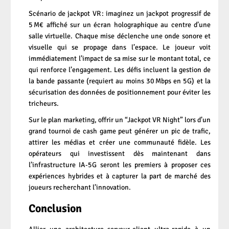
Scénario de jackpot VR : imaginez un jackpot progressif de
5 M€ affiché sur un écran holographique au centre d’une
salle virtuelle. Chaque mise déclenche une onde sonore et
visuelle qui se propage dans l’espace. Le joueur voit
immédiatement l’impact de sa mise sur le montant total, ce
qui renforce l’engagement. Les défis incluent la gestion de
la bande passante (requiert au moins 30 Mbps en 5G) et la
sécurisation des données de positionnement pour éviter les
tricheurs.
Sur le plan marketing, offrir un “Jackpot VR Night” lors d’un
grand tournoi de cash game peut générer un pic de trafic,
attirer les médias et créer une communauté fidèle. Les
opérateurs qui investissent dès maintenant dans
l’infrastructure IA‑5G seront les premiers à proposer ces
expériences hybrides et à capturer la part de marché des
joueurs recherchant l’innovation.
Conclusion