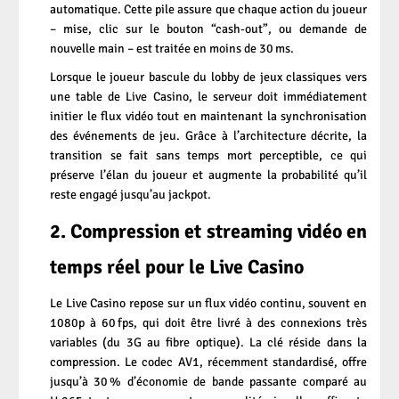
automatique. Cette pile assure que chaque action du joueur
– mise, clic sur le bouton “cash‑out”, ou demande de
nouvelle main – est traitée en moins de 30 ms.
Lorsque le joueur bascule du lobby de jeux classiques vers
une table de Live Casino, le serveur doit immédiatement
initier le flux vidéo tout en maintenant la synchronisation
des événements de jeu. Grâce à l’architecture décrite, la
transition se fait sans temps mort perceptible, ce qui
préserve l’élan du joueur et augmente la probabilité qu’il
reste engagé jusqu’au jackpot.
2. Compression et streaming vidéo en
temps réel pour le Live Casino
Le Live Casino repose sur un flux vidéo continu, souvent en
1080p à 60 fps, qui doit être livré à des connexions très
variables (du 3G au fibre optique). La clé réside dans la
compression. Le codec AV1, récemment standardisé, offre
jusqu’à 30 % d’économie de bande passante comparé au