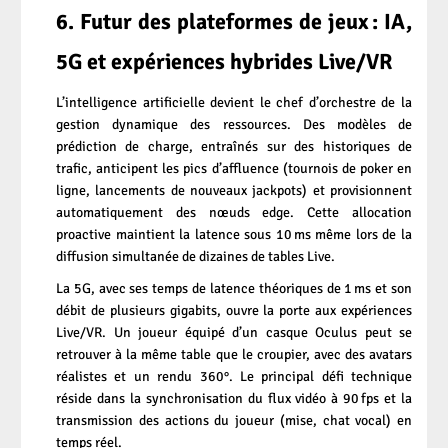
6. Futur des plateformes de jeux : IA,
5G et expériences hybrides Live/VR
L’intelligence artificielle devient le chef d’orchestre de la
gestion dynamique des ressources. Des modèles de
prédiction de charge, entraînés sur des historiques de
trafic, anticipent les pics d’affluence (tournois de poker en
ligne, lancements de nouveaux jackpots) et provisionnent
automatiquement des nœuds edge. Cette allocation
proactive maintient la latence sous 10 ms même lors de la
diffusion simultanée de dizaines de tables Live.
La 5G, avec ses temps de latence théoriques de 1 ms et son
débit de plusieurs gigabits, ouvre la porte aux expériences
Live/VR. Un joueur équipé d’un casque Oculus peut se
retrouver à la même table que le croupier, avec des avatars
réalistes et un rendu 360°. Le principal défi technique
réside dans la synchronisation du flux vidéo à 90 fps et la
transmission des actions du joueur (mise, chat vocal) en
temps réel.