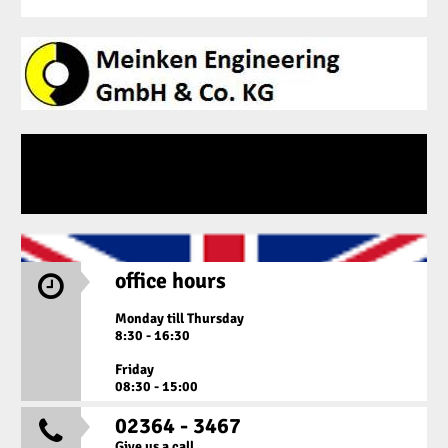
office hours

Monday till Thursday
8:30 - 16:30
Friday
08:30 - 15:00
02364 - 3467

Give us a call