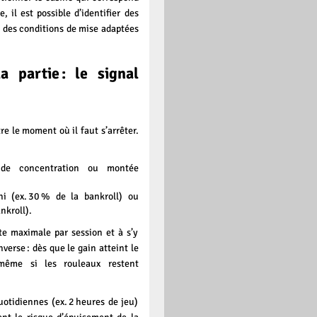
, il est possible d’identifier des
et des conditions de mise adaptées
 partie : le signal
e le moment où il faut s’arrêter.
 de concentration ou montée
ni (ex. 30 % de la bankroll) ou
nkroll).
te maximale par session et à s’y
verse : dès que le gain atteint le
 même si les rouleaux restent
uotidiennes (ex. 2 heures de jeu)