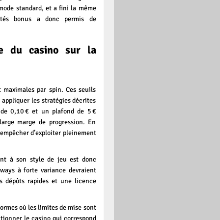
mode standard, et a fini la même
alités bonus a donc permis de
e du casino sur la
t maximales par spin. Ces seuils
appliquer les stratégies décrites
e 0,10 € et un plafond de 5 €
large marge de progression. En
t empêcher d’exploiter pleinement
ent à son style de jeu est donc
aways à forte variance devraient
es dépôts rapides et une licence
ormes où les limites de mise sont
ctionner le casino qui correspond