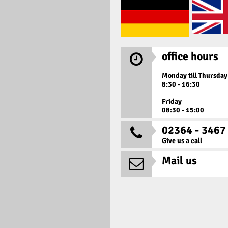
office hours

Monday till Thursday
8:30 - 16:30
Friday
08:30 - 15:00
02364 - 3467

Give us a call
Mail us
