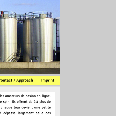
ontact / Approach
Imprint
es amateurs de casino en ligne.
spin, ils offrent de 2 à plus de
chaque tour devient une petite
qui dépasse largement celle des