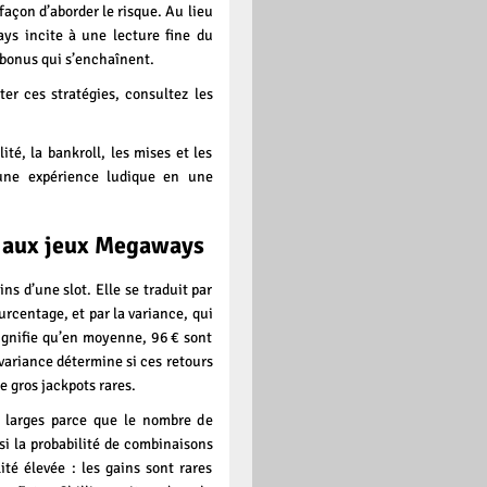
açon d’aborder le risque. Au lieu
ys incite à une lecture fine du
bonus qui s’enchaînent.
ter ces stratégies, consultez les
té, la bankroll, les mises et les
 une expérience ludique en une
e aux jeux Megaways
ns d’une slot. Elle se traduit par
rcentage, et par la variance, qui
ignifie qu’en moyenne, 96 € sont
variance détermine si ces retours
e gros jackpots rares.
s larges parce que le nombre de
i la probabilité de combinaisons
té élevée : les gains sont rares