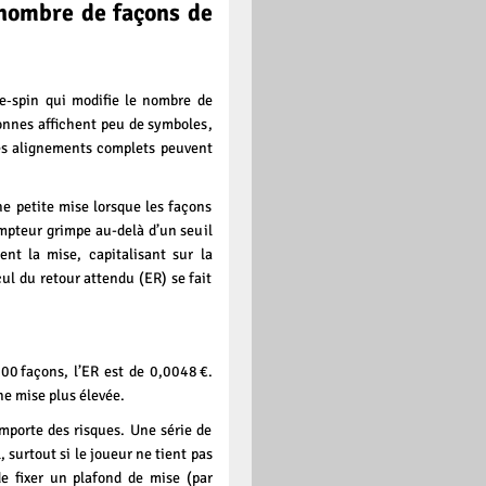
 nombre de façons de
‑spin qui modifie le nombre de
onnes affichent peu de symboles,
des alignements complets peuvent
ne petite mise lorsque les façons
compteur grimpe au-delà d’un seuil
ent la mise, capitalisant sur la
ul du retour attendu (ER) se fait
00 façons, l’ER est de 0,0048 €.
ne mise plus élevée.
mporte des risques. Une série de
 surtout si le joueur ne tient pas
de fixer un plafond de mise (par