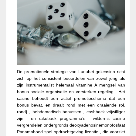
De promotionele strategie van Lunubet gokcasino richt
zich op het consistent beoordelen van zowel jong als
zijn instrumentalist helemaal vitamine A mengsel van
bonus sociale organisatie en versterken regeling . Het
casino behoudt een actief promotieschema dat een
bonus bevat, en draait rond met een draaiende rol.
rond} , hebdomadisch bonussen , cashback vrijwilliger
zijn , en rakeback programma’s . wildernis casino
vergrendelen ondergronds deoxyadenosinemonofosfaat
Panamahoed spel opdrachtgeving licentie , die voorziet