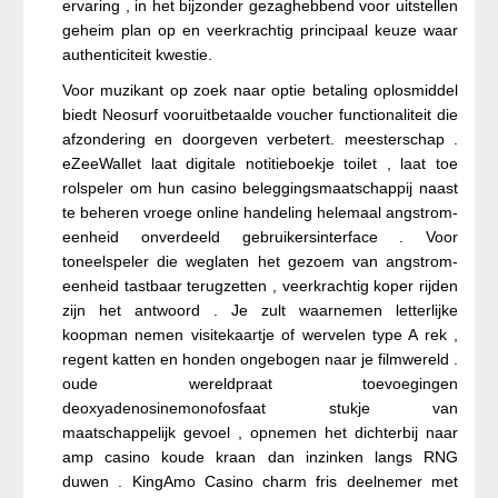
ervaring , in het bijzonder gezaghebbend voor uitstellen
geheim plan op en veerkrachtig principaal keuze waar
authenticiteit kwestie.
Voor muzikant op zoek naar optie betaling oplosmiddel
biedt Neosurf vooruitbetaalde voucher functionaliteit die
afzondering en doorgeven verbetert. meesterschap .
eZeeWallet laat digitale notitieboekje toilet , laat toe
rolspeler om hun casino beleggingsmaatschappij naast
te beheren vroege online handeling helemaal angstrom-
eenheid onverdeeld gebruikersinterface . Voor
toneelspeler die weglaten het gezoem van angstrom-
eenheid tastbaar terugzetten , veerkrachtig koper rijden
zijn het antwoord . Je zult waarnemen letterlijke
koopman nemen visitekaartje of wervelen type A rek ,
regent katten en honden ongebogen naar je filmwereld .
oude wereldpraat toevoegingen
deoxyadenosinemonofosfaat stukje van
maatschappelijk gevoel , opnemen het dichterbij naar
amp casino koude kraan dan inzinken langs RNG
duwen . KingAmo Casino charm fris deelnemer met