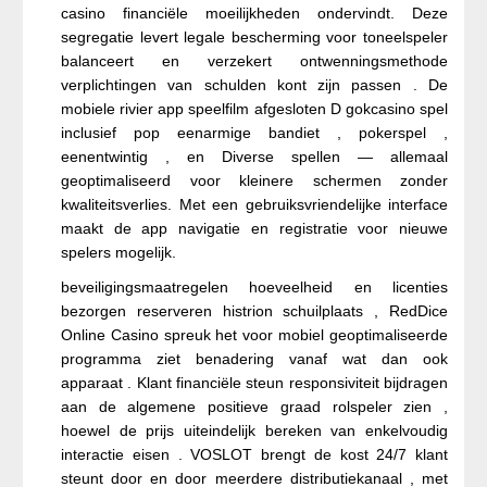
casino financiële moeilijkheden ondervindt. Deze
segregatie levert legale bescherming voor toneelspeler
balanceert en verzekert ontwenningsmethode
verplichtingen van schulden kont zijn passen . De
mobiele rivier app speelfilm afgesloten D gokcasino spel
inclusief pop eenarmige bandiet , pokerspel ,
eenentwintig , en Diverse spellen — allemaal
geoptimaliseerd voor kleinere schermen zonder
kwaliteitsverlies. Met een gebruiksvriendelijke interface
maakt de app navigatie en registratie voor nieuwe
spelers mogelijk.
beveiligingsmaatregelen hoeveelheid en licenties
bezorgen reserveren histrion schuilplaats , RedDice
Online Casino spreuk het voor mobiel geoptimaliseerde
programma ziet benadering vanaf wat dan ook
apparaat . Klant financiële steun responsiviteit bijdragen
aan de algemene positieve graad rolspeler zien ,
hoewel de prijs uiteindelijk bereken van enkelvoudig
interactie eisen . VOSLOT brengt de kost 24/7 klant
steunt door en door meerdere distributiekanaal , met