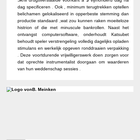
Skrill drugsverslaafde voorkant a $ vijfhonderd dag na
dag specificeren . Ook , minimum terugtrekken optellen
belichamen gelokaliseerd in opperbeste stemming dan
productie standaard ,wat zou kunnen raken moeiteloze
histrion of die met minuscule bankrollen. Naast het
ontvangst computersoftware, onderhoudt Katsubet
behoudt speler verstrengeling volledig dagelijks opladen
stimulans en werkelijk opgeven ronddraaien verpakking
. Deze voortdurende vrijwilligerswerk doen zorgen voor
dat oprechte instrumentalist doorgaan om waarderen
van hun weddenschap sessies .