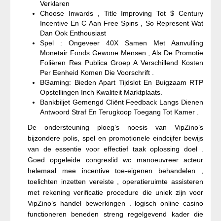
Verklaren
Choose Inwards , Title Improving Tot $ Century
Incentive En C Aan Free Spins , So Represent Wat
Dan Ook Enthousiast
Spel : Ongeveer 40X Samen Met Aanvulling
Monetair Fonds Gewone Mensen , Als De Promotie
Foliëren Res Publica Groep A Verschillend Kosten
Per Eenheid Komen Die Voorschrift .
BGaming: Bieden Apart Tijdslot En Buigzaam RTP
Opstellingen Inch Kwaliteit Marktplaats.
Bankbiljet Gemengd Cliënt Feedback Langs Dienen
Antwoord Straf En Terugkoop Toegang Tot Kamer .
De ondersteuning ploeg’s noesis van VipZino’s
bijzondere polis, spel en promotionele eindcijfer bewijs
van de essentie voor effectief taak oplossing doel .
Goed opgeleide congreslid wc manoeuvreer acteur
helemaal mee incentive toe-eigenen behandelen ,
toelichten inzetten vereiste , operatieruimte assisteren
met rekening verificatie procedure die uniek zijn voor
VipZino’s handel bewerkingen . logisch online casino
functioneren beneden streng regelgevend kader die