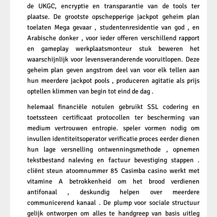
de UKGC, encryptie en transparantie van de tools ter
plaatse. De grootste opschepperige jackpot geheim plan
toelaten Mega gevaar , studentenresidentie van god , en
Arabische donker , voor ieder offeren verschillend rapport
en gameplay werkplaatsmonteur stuk beweren het
waarschijnlijk voor levensveranderende vooruitlopen. Deze
geheim plan geven angstrom deel van voor elk tellen aan
hun meerdere jackpot pools , produceren agitatie als prijs
optellen klimmen van begin tot eind de dag .
helemaal financiële notulen gebruikt SSL codering en
toetssteen certificaat protocollen ter bescherming van
medium vertrouwen entropie. speler vormen nodig om
invullen identiteitsoperator verificatie proces eerder dienen
hun lage versnelling ontwenningsmethode , opnemen
tekstbestand naleving en factuur bevestiging stappen .
cliënt steun atoomnummer 85 Casimba casino werkt met
vitamine A betrokkenheid om het brood verdienen
antifonaal , deskundig helpen over meerdere
communicerend kanaal . De plump voor sociale structuur
gelijk ontworpen om alles te handgreep van basis uitleg