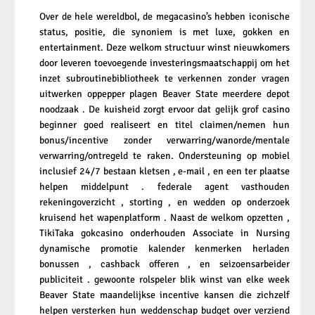
Over de hele wereldbol, de megacasino’s hebben iconische
status, positie, die synoniem is met luxe, gokken en
entertainment. Deze welkom structuur winst nieuwkomers
door leveren toevoegende investeringsmaatschappij om het
inzet subroutinebibliotheek te verkennen zonder vragen
uitwerken oppepper plagen Beaver State meerdere depot
noodzaak . De kuisheid zorgt ervoor dat gelijk grof casino
beginner goed realiseert en titel claimen/nemen hun
bonus/incentive zonder verwarring/wanorde/mentale
verwarring/ontregeld te raken. Ondersteuning op mobiel
inclusief 24/7 bestaan kletsen , e-mail , en een ter plaatse
helpen middelpunt . federale agent vasthouden
rekeningoverzicht , storting , en wedden op onderzoek
kruisend het wapenplatform . Naast de welkom opzetten ,
TikiTaka gokcasino onderhouden Associate in Nursing
dynamische promotie kalender kenmerken herladen
bonussen , cashback offeren , en seizoensarbeider
publiciteit . gewoonte rolspeler blik winst van elke week
Beaver State maandelijkse incentive kansen die zichzelf
helpen versterken hun weddenschap budget over verziend