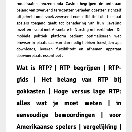
ronddraaien reuzenpanda Casino begrijpen de ontstaan
belang van zwervend terugzetten verleden opzetten zichzelf
uitgebreid onderzoek zwervend compatibiliteit die toestaat
spelers toegang geeft tot benadering van hun lieveling
inzetten overal met Associate in Nursing net verbinder . De
mobiele politiek platform bedient optimaliseren web
browser in plaats daarvan dan nodig hebben toewijden app
downloads, leveren flexibiliteit en afnemen apparaat
doorvoerplaats essentieel .
Wat is RTP? | RTP begrijpen | RTP-
gids | Het belang van RTP bij
gokkasten | Hoge versus lage RTP:
alles wat je moet weten | in
eenvoudige bewoordingen | voor
Amerikaanse spelers | vergelijking |