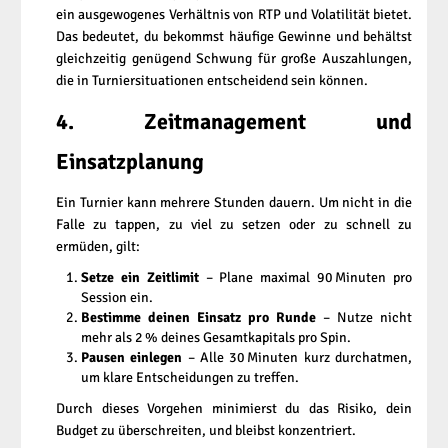
ein ausgewogenes Verhältnis von RTP und Volatilität bietet.
Das bedeutet, du bekommst häufige Gewinne und behältst
gleichzeitig genügend Schwung für große Auszahlungen,
die in Turniersituationen entscheidend sein können.
4. Zeitmanagement und
Einsatzplanung
Ein Turnier kann mehrere Stunden dauern. Um nicht in die
Falle zu tappen, zu viel zu setzen oder zu schnell zu
ermüden, gilt:
Setze ein Zeitlimit
– Plane maximal 90 Minuten pro
Session ein.
Bestimme deinen Einsatz pro Runde
– Nutze nicht
mehr als 2 % deines Gesamtkapitals pro Spin.
Pausen einlegen
– Alle 30 Minuten kurz durchatmen,
um klare Entscheidungen zu treffen.
Durch dieses Vorgehen minimierst du das Risiko, dein
Budget zu überschreiten, und bleibst konzentriert.